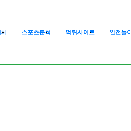
업체
스포츠분석
먹튀사이트
안전놀