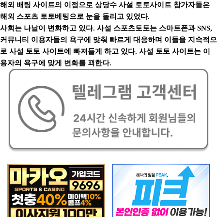
해외 배팅 사이트의 이점으로 상당수 사설 토토사이트 참가자들은
해외 스포츠 토토베팅으로 눈을 돌리고 있었다.
사회는 나날이 변화하고 있다. 사설 스포츠토토는 스마트폰과 SNS,
커뮤니티 이용자들의 욕구에 맞춰 빠르게 대응하며 이들을 지속적으
로 사설 토토 사이트에 빠져들게 하고 있다. 사설 토토 사이트는 이
용자의 욕구에 맞게 변화를 꾀한다.