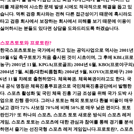
리를 제공하여 사소한 문제 발생 시에도 적극적으로 해결을 돕고 있
습니다. 먹튀 검증 회사와는 전혀 다른 접근성이기 때문에 혹시라도
타고 검증 회사에서 보장하는 회사에서 피해를 보기 때문에 이용이
싫어하시는 분들도 있다면 상담을 도와드리도록 하겠습니다.
스포츠토토와 프로토란?
한국스포츠토토는 국가에서 하고 있는 공익사업으로 역사는 2001년
10월 6일 축구토토가 처음 출시된 것이 시초이며, 그 후에 KBL(프로
농구) 2001년 11월, KPGA(프로골프) 2004년 6월, KBO(프로야구의)
2004년 7월, 씨름(대한씨름협회) 2004년 9월, KOVO(프로배구) 200
6년 11월 차례로 출현하였다. 체육복권. 체육복권이라고도 한다. 국
내 공식 명칭은 체육진흥투표권으로 국민체육진흥공단에서 발행한
다. 스포츠 활성화 및 국민 체육 진흥 기금 조성을 위해 국가 도박 사
업으로 진행 중이다. 그러나 토토는 해외 토토보다 환불 비율이 매우
낮고 경마 72% 사보정 70%에 비해 50%로 매우 낮은 편이다. 토토
란인가? 또 하나의 스포츠, 스포츠 토토 새로운 방식의 스포츠 레저
게임, 스포츠 토토는 스포츠에 대한 관심과 참여를 통해 경기를 분석
하면서 즐기는 선진국형 스포츠 레저 게임입니다.프로토란?, 스포츠