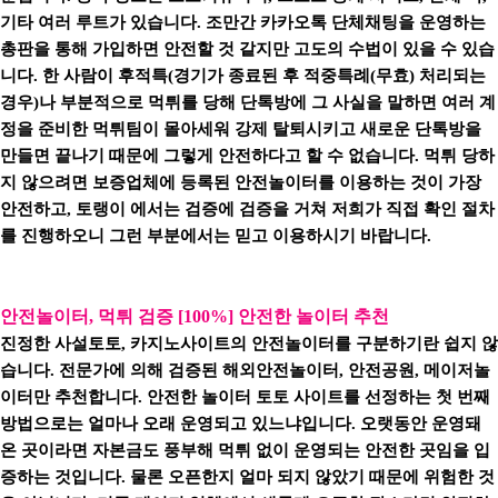
기타 여러 루트가 있습니다. 조만간 카카오톡 단체채팅을 운영하는
총판을 통해 가입하면 안전할 것 같지만 고도의 수법이 있을 수 있습
니다. 한 사람이 후적특(경기가 종료된 후 적중특례(무효) 처리되는
경우)나 부분적으로 먹튀를 당해 단톡방에 그 사실을 말하면 여러 계
정을 준비한 먹튀팀이 몰아세워 강제 탈퇴시키고 새로운 단톡방을
만들면 끝나기 때문에 그렇게 안전하다고 할 수 없습니다. 먹튀 당하
지 않으려면 보증업체에 등록된 안전놀이터를 이용하는 것이 가장
안전하고, 토랭이 에서는 검증에 검증을 거쳐 저희가 직접 확인 절차
를 진행하오니 그런 부분에서는 믿고 이용하시기 바랍니다.
안전놀이터, 먹튀 검증 [100%] 안전한 놀이터 추천
진정한 사설토토, 카지노사이트의 안전놀이터를 구분하기란 쉽지 않
습니다. 전문가에 의해 검증된 해외안전놀이터, 안전공원, 메이저놀
이터만 추천합니다. 안전한 놀이터 토토 사이트를 선정하는 첫 번째
방법으로는 얼마나 오래 운영되고 있느냐입니다. 오랫동안 운영돼
온 곳이라면 자본금도 풍부해 먹튀 없이 운영되는 안전한 곳임을 입
증하는 것입니다. 물론 오픈한지 얼마 되지 않았기 때문에 위험한 것