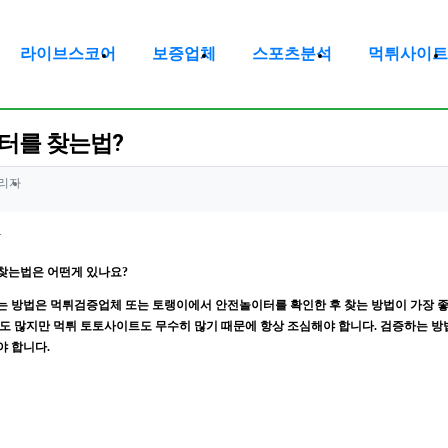
라이브스코어
보증업체
스포츠분석
먹튀사이트
터를 찾는법?
정보
작성
리자
정보
조회
1
찾는법은 어떤게 있나요?
 방법은 먹튀검증업체 또는 토랭이에서 안전놀이터를 확인한 후 찾는 방법이 가장 좋
터도 많지만 먹튀 토토사이트도 무수히 많기 때문에 항상 조심해야 합니다. 검증하는
 합니다.