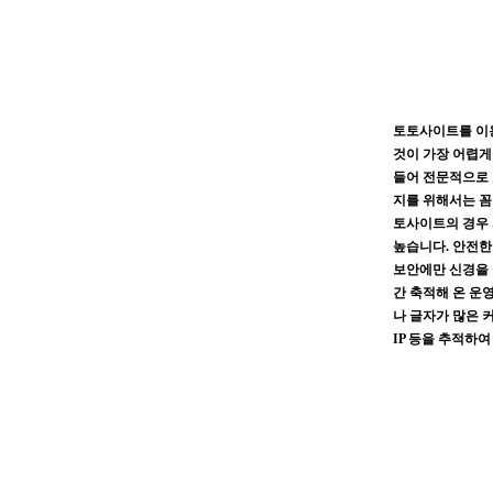
토토사이트를 이용
것이 가장 어렵게
들어 전문적으로 
지를 위해서는 꼼
토사이트의 경우 
높습니다. 안전한
보안에만 신경을 
간 축적해 온 운
나 글자가 많은 
IP 등을 추적하