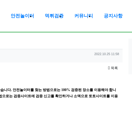
안전놀이터
먹튀검증
커뮤니티
공지사항
작성일
2022.10.25 11:58
목록
습니다. 안전놀이터를 찾는 방법으로는 100% 검증된 장소를 이용해야 합니
 방법으로는 검증사이트에 검증 신고를 확인하거나 소액으로 토토사이트를 이용