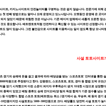
사이트, 카지노사이트의 안전놀이터를 구분하는 것은 쉽지 않습니다. 전문가에 의해 
 첫 번째 방법으로는 얼마나 오래 운영되고 있느냐입니다. 오랫동안 운영돼 온 곳이라
 되지 않았기 때문에 위험한 것은 아닙니다. 기존 메이저 업체에서 새롭게 오픈한 장
 것도 중요합니다. 배트맨토토처럼 안전하다고 확신할 수 있는 사이트만 선정합니다. 1
트도 많이 있습니다. 그런 불안감으로 사이트를 이용하시는 일이 없도록 항상 모니터링
니다.
사설 토토사이트
츠 경기의 승패에 돈을 걸고 결과에 따라 배당금을 받는 '스포츠토토' 인터넷을 통한 
3조8000억원으로 추정된다고 한다. 강원랜드, 스포츠토토, 로또, 경마 등 합법 도박 규모(2
익을 얻기 시작했으며 이런 소문이 퍼지자 우후죽순이 생겨 거대한 시장으로 성장했다
 종목이 있었고 베팅 종류도 승패 언더오버(양 팀의 득점 합계가 기준 점수를 넘는 것) 
) 등 다양했다.
합법 스포츠 토토(배트맨)는 최소 2경기에서 승, 무승부, 패 등의 경기 
0~10만원이지만 사설토토는 5000~300만원으로 크다. 배당률도 당연히 사설 토토가 높다. 