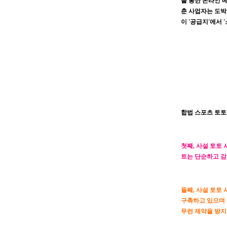
을 통한 온라인 베
춘 사업자는 도박 
이 '공급지'에서
합법 스포츠 토토
첫째, 사설 토토
트는 단순하고 감
둘째, 사설 토토
구축하고 있으며 
무런 제약을 받지