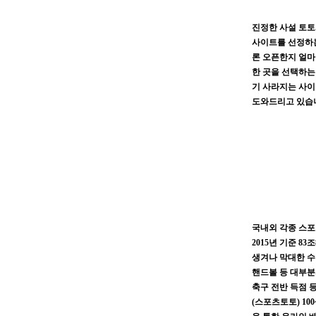
진정한 사설 토토
사이트를 선정하는
론 오픈한지 얼마
한 곳을 선택하는
기 사라지는 사이
도와드리고 있습
국내외 각종 스포
2015년 기준 8
생겨나 막대한 수
핸드볼 등 대부분의
축구 전반 득점 등
(스포츠토토) 10