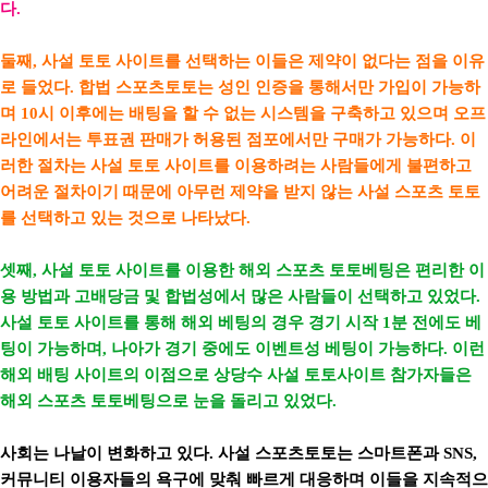
다.
둘째, 사설 토토 사이트를 선택하는 이들은 제약이 없다는 점을 이유
로 들었다. 합법 스포츠토토는 성인 인증을 통해서만 가입이 가능하
며 10시 이후에는 배팅을 할 수 없는 시스템을 구축하고 있으며 오프
라인에서는 투표권 판매가 허용된 점포에서만 구매가 가능하다. 이
러한 절차는 사설 토토 사이트를 이용하려는 사람들에게 불편하고
어려운 절차이기 때문에 아무런 제약을 받지 않는 사설 스포츠 토토
를 선택하고 있는 것으로 나타났다.
셋째, 사설 토토 사이트를 이용한 해외 스포츠 토토베팅은 편리한 이
용 방법과 고배당금 및 합법성에서 많은 사람들이 선택하고 있었다.
사설 토토 사이트를 통해 해외 베팅의 경우 경기 시작 1분 전에도 베
팅이 가능하며, 나아가 경기 중에도 이벤트성 베팅이 가능하다. 이런
해외 배팅 사이트의 이점으로 상당수 사설 토토사이트 참가자들은
해외 스포츠 토토베팅으로 눈을 돌리고 있었다.
사회는 나날이 변화하고 있다. 사설 스포츠토토는 스마트폰과 SNS,
커뮤니티 이용자들의 욕구에 맞춰 빠르게 대응하며 이들을 지속적으