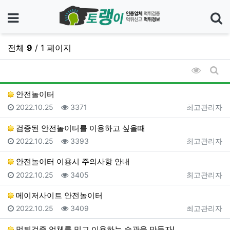
메뉴
전체
9
/ 1 페이지
기
조회순 
게시
안전놀이터
등록일
조회
등록자
2022.10.25
3371
최고관리자
검증된 안전놀이터를 이용하고 싶을때
등록일
조회
등록자
2022.10.25
3393
최고관리자
안전놀이터 이용시 주의사항 안내
등록일
조회
등록자
2022.10.25
3405
최고관리자
메이저사이트 안전놀이터
등록일
조회
등록자
2022.10.25
3409
최고관리자
먹튀검증 업체를 믿고 이용하는 습관을 만들자!