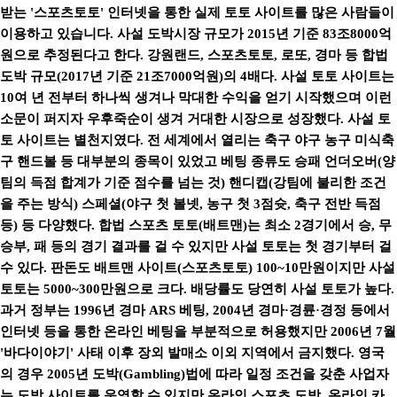
받는 '스포츠토토' 인터넷을 통한 실제 토토 사이트를 많은 사람들이
이용하고 있습니다. 사설 도박시장 규모가 2015년 기준 83조8000억
원으로 추정된다고 한다. 강원랜드, 스포츠토토, 로또, 경마 등 합법
도박 규모(2017년 기준 21조7000억원)의 4배다. 사설 토토 사이트는
10여 년 전부터 하나씩 생겨나 막대한 수익을 얻기 시작했으며 이런
소문이 퍼지자 우후죽순이 생겨 거대한 시장으로 성장했다.
사설 토
토 사이트는 별천지였다. 전 세계에서 열리는 축구 야구 농구 미식축
구 핸드볼 등 대부분의 종목이 있었고 베팅 종류도 승패 언더오버(양
팀의 득점 합계가 기준 점수를 넘는 것) 핸디캡(강팀에 불리한 조건
을 주는 방식) 스페셜(야구 첫 볼넷, 농구 첫 3점슛, 축구 전반 득점
등) 등 다양했다.
합법 스포츠 토토(배트맨)는 최소 2경기에서 승, 무
승부, 패 등의 경기 결과를 걸 수 있지만 사설 토토는 첫 경기부터 걸
수 있다. 판돈도 배트맨 사이트(스포츠토토) 100~10만원이지만 사설
토토는 5000~300만원으로 크다. 배당률도 당연히 사설 토토가 높다.
과거 정부는 1996년 경마 ARS 베팅, 2004년 경마·경륜·경정 등에서
인터넷 등을 통한 온라인 베팅을 부분적으로 허용했지만 2006년 7월
'바다이야기' 사태 이후 장외 발매소 이외 지역에서 금지했다. 영국
의 경우 2005년 도박(Gambling)법에 따라 일정 조건을 갖춘 사업자
는 도박 사이트를 운영할 수 있지만 온라인 스포츠 도박, 온라인 카