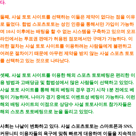
다.
둘째, 사설 토토 사이트를 선택하는 이들은 제약이 없다는 점을 이유
로 들었다. 합법 스포츠토토는 성인 인증을 통해서만 가입이 가능하
며 10시 이후에는 배팅을 할 수 없는 시스템을 구축하고 있으며 오프
라인에서는 투표권 판매가 허용된 점포에서만 구매가 가능하다. 이
러한 절차는 사설 토토 사이트를 이용하려는 사람들에게 불편하고
어려운 절차이기 때문에 아무런 제약을 받지 않는 사설 스포츠 토토
를 선택하고 있는 것으로 나타났다.
셋째, 사설 토토 사이트를 이용한 해외 스포츠 토토베팅은 편리한 이
용 방법과 고배당금 및 합법성에서 많은 사람들이 선택하고 있었다.
사설 토토 사이트를 통해 해외 베팅의 경우 경기 시작 1분 전에도 베
팅이 가능하며, 나아가 경기 중에도 이벤트성 베팅이 가능하다. 이런
해외 배팅 사이트의 이점으로 상당수 사설 토토사이트 참가자들은
해외 스포츠 토토베팅으로 눈을 돌리고 있었다.
사회는 나날이 변화하고 있다. 사설 스포츠토토는 스마트폰과 SNS,
커뮤니티 이용자들의 욕구에 맞춰 빠르게 대응하며 이들을 지속적으