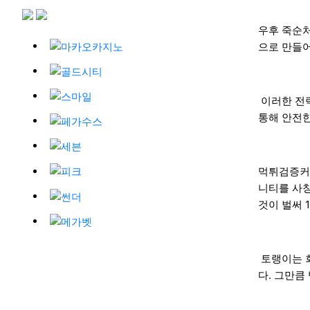
우후 죽순처
으로 만들어
이러한 전략
통해 안전
먹튀검증커
니티를 사칭
것이 벌써 
토랭이는 
다. 그만큼