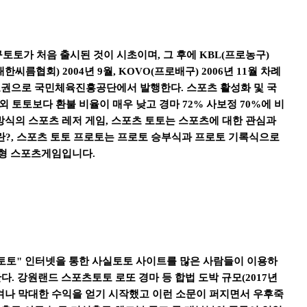
토토가 처음 출시된 것이 시초이며, 그 후에 KBL(프로농구)
(대한씨름협회) 2004년 9월, KOVO(프로배구) 2006년 11월 차례
표권으로 국민체육진흥공단에서 발행한다. 스포츠 활성화 및 국
외 토토보다 환불 비율이 매우 낮고 경마 72% 사보정 70%에 비
 방식의 스포츠 레저 게임, 스포츠 토토는 스포츠에 대한 관심과
?, 스포츠 토토 프로토는 프로토 승부식과 프로토 기록식으로
택형 스포츠게임입니다.
츠토토" 인터넷을 통한 사실토토 사이트를 많은 사람들이 이용하
한다. 강원랜드 스포츠토토 로또 경마 등 합법 도박 규모(2017년
씩 생겨나 막대한 수익을 얻기 시작했고 이런 소문이 퍼지면서 우후죽