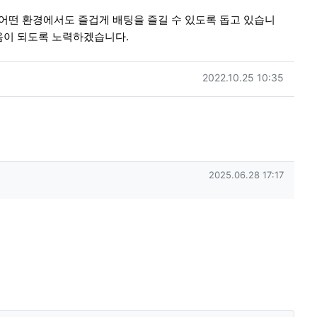
어떤 환경에서도 즐겁게 배팅을 즐길 수 있도록 돕고 있습니
움이 되도록 노력하겠습니다.
작성일
2022.10.25 10:35
작성일
2025.06.28 17:17