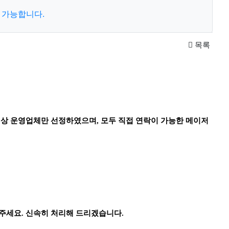
 가능합니다.
목록
상 운영업체만 선정하였으며, 모두 직접 연락이 가능한 메이저
주세요. 신속히 처리해 드리겠습니다.