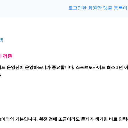
로그인한 회원만 댓글 등록이
 검증
트 운영진이 운영하느냐가 중요합니다. 스포츠토사이트 최소 5년 이
.
이터의 기본입니다. 환전 전에 조금이라도 문제가 생기면 바로 연락