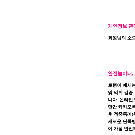
개인정보 관
회원님의 소중
안전놀이터,
토랭이 에서는
및 먹튀 검증
니다. 온라인
만간 카카오톡
후 적중특례(
새로운 단톡방
이 가장 안전