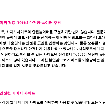
먹튀 검증 [100%] 안전한 놀이터 추천
토, 카지노사이트의 안전놀이터를 구분하기란 쉽지 않습니다. 전문
전한 놀이터 토토 사이트를 선정하는 첫 번째 방법으로는 얼마나 오
튀 없이 운영되는 안전한 곳임을 입증하는 것입니다. 물론 오픈한지 얼
 오픈한 장소라면 안전하게 이용하실 수 있습니다. 사설토토이기 때
안전하다고 확신할 수 있는 사이트만 선정합니다. 100% 안전한 곳
사이트도 많이 있습니다. 그러한 불안감으로 사이트를 이용당하는 일
 피해를 입지 않도록 도와드리고 있습니다.
 안전한 메이저 사이트
 걱정 없이 메이저 사이트를 선택하여 사용할 수 있습니다. 모든 안전