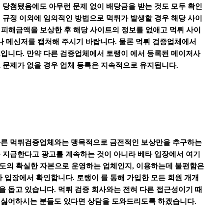
 당첨됐음에도 아무런 문제 없이 배당금을 받는 것도 모두 확인
 규정 이외에 임의적인 방법으로 먹튀가 발생할 경우 해당 사이
가 피해금액을 보상한 후 해당 사이트의 정보를 없애고 먹튀 사이
 메신저를 캡처해 주시기 바랍니다. 물론 먹튀 검증업체에서
트입니다. 만약 다른 검증업체에서 토랭이 에서 등록된 메이저사
 문제가 없을 경우 업체 등록은 지속적으로 유지됩니다.
 다른 먹튀검증업체와는 맹목적으로 금전적인 보상만을 추구하는
을 지급한다고 광고를 계속하는 것이 아니라 베타 입장에서 여기
 정도의 확실한 자본으로 운영하는 업체인지, 이용하는데 불편함은
 입장에서 확인합니다. 토랭이 를 통해 가입한 모든 회원 개개
 돕고 있습니다. 먹튀 검증 회사와는 전혀 다른 접근성이기 때
 싫어하시는 분들도 있다면 상담을 도와드리도록 하겠습니다.