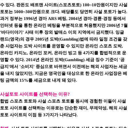
수 있다. 판돈도 배트맨 사이트(스포츠토토) 100~10만원이지만 사설
토토는 5000~300만원으로 크다. 배당률도 당연히 사설 토토가 높다.
과거 정부는 1996년 경마 ARS 베팅, 2004년 경마·경륜·경정 등에서
인터넷 등을 통한 온라인 베팅을 부분적으로 허용했지만 2006년 7월
'바다이야기' 사태 이후 장외 발매소 이외 지역에서 금지했다.
잉글
랜드(영국)의 경우 2005년 도박(Gambling)법에 따라 일정 조건을 갖
춘 사업자는 도박 사이트를 운영할 수 있지만 온라인 스포츠 도박,
온라인 카지노, 온라인 포커, 온라인 빙고 등 4가지를 합법적으로 운
영할 수 있다. 2014년 온라인 도박(Gambling) 세금 징수 기준이 '공
급지'에서 '소비지' 중심으로 바뀌면서 이전에는 해외 사업자는 세금
을 내지 않았지만, 지금은 영국인을 대상으로 한 온라인 사업장은 베
팅 금액의 15%를 세금으로 내게 돼 있다.
사설토토 사이트를 선택하는 이유?
합법 스포츠 토토와 사설 스포츠 토토를 동시에 경험한 이들이 사설
토토 사이트를 선택하는 이유로는 단순한 재미, 무제약성, 해외 사설
토토 사이트의 이점 등 3가지가 나타났다.