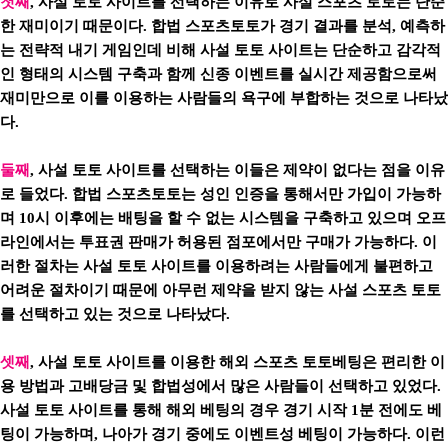
첫째
, 사설 토토 사이트를 선택하는 이유로 사설 스포츠 토토는 단순
한 재미이기 때문이다. 합법 스포츠토토가 경기 결과를 분석, 예측하
는 전략적 내기 게임인데 비해 사설 토토 사이트는 단순하고 감각적
인 형태의 시스템 구축과 함께 신종 이벤트를 실시간 제공함으로써
재미만으로 이를 이용하는 사람들의 욕구에 부합하는 것으로 나타났
다.
둘째
, 사설 토토 사이트를 선택하는 이들은 제약이 없다는 점을 이유
로 들었다. 합법 스포츠토토는 성인 인증을 통해서만 가입이 가능하
며 10시 이후에는 배팅을 할 수 없는 시스템을 구축하고 있으며 오프
라인에서는 투표권 판매가 허용된 점포에서만 구매가 가능하다. 이
러한 절차는 사설 토토 사이트를 이용하려는 사람들에게 불편하고
어려운 절차이기 때문에 아무런 제약을 받지 않는 사설 스포츠 토토
를 선택하고 있는 것으로 나타났다.
셋째
, 사설 토토 사이트를 이용한 해외 스포츠 토토베팅은 편리한 이
용 방법과 고배당금 및 합법성에서 많은 사람들이 선택하고 있었다.
사설 토토 사이트를 통해 해외 베팅의 경우 경기 시작 1분 전에도 베
팅이 가능하며, 나아가 경기 중에도 이벤트성 베팅이 가능하다. 이런