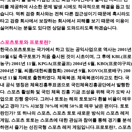
리를 제공하여 사소한 문제 발생 시에도 적극적으로 해결을 돕고 있
습니다. 먹튀 검증 회사와는 전혀 다른 접근성이기 때문에 혹시라도
타고 검증 회사에서 보장하는 회사에서 피해를 보기 때문에 이용이
싫어하시는 분들도 있다면 상담을 도와드리도록 하겠습니다.
스포츠토토와 프로토란?
한국스포츠토토는 국가에서 하고 있는 공익사업으로 역사는 2001년
10월 6일 축구토토가 처음 출시된 것이 시초이며, 그 후에 KBL(프로
농구) 2001년 11월, KPGA(프로골프) 2004년 6월, KBO(프로야구의)
2004년 7월, 씨름(대한씨름협회) 2004년 9월, KOVO(프로배구) 200
6년 11월 차례로 출현하였다. 체육복권. 체육복권이라고도 한다. 국
내 공식 명칭은 체육진흥투표권으로 국민체육진흥공단에서 발행한
다. 스포츠 활성화 및 국민 체육 진흥 기금 조성을 위해 국가 도박 사
업으로 진행 중이다. 그러나 토토는 해외 토토보다 환불 비율이 매우
낮고 경마 72% 사보정 70%에 비해 50%로 매우 낮은 편이다. 토토
란인가? 또 하나의 스포츠, 스포츠 토토 새로운 방식의 스포츠 레저
게임, 스포츠 토토는 스포츠에 대한 관심과 참여를 통해 경기를 분석
하면서 즐기는 선진국형 스포츠 레저 게임입니다.프로토란?, 스포츠