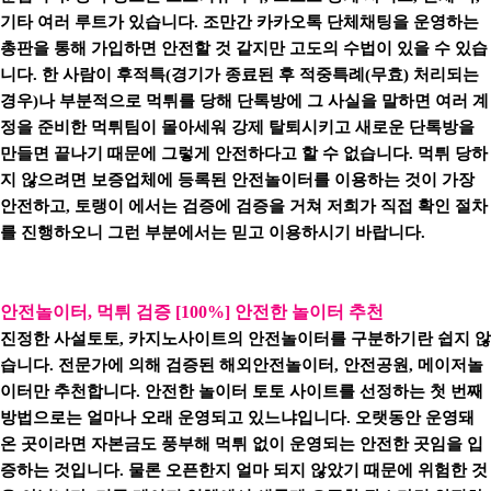
기타 여러 루트가 있습니다. 조만간 카카오톡 단체채팅을 운영하는
총판을 통해 가입하면 안전할 것 같지만 고도의 수법이 있을 수 있습
니다. 한 사람이 후적특(경기가 종료된 후 적중특례(무효) 처리되는
경우)나 부분적으로 먹튀를 당해 단톡방에 그 사실을 말하면 여러 계
정을 준비한 먹튀팀이 몰아세워 강제 탈퇴시키고 새로운 단톡방을
만들면 끝나기 때문에 그렇게 안전하다고 할 수 없습니다. 먹튀 당하
지 않으려면 보증업체에 등록된 안전놀이터를 이용하는 것이 가장
안전하고, 토랭이 에서는 검증에 검증을 거쳐 저희가 직접 확인 절차
를 진행하오니 그런 부분에서는 믿고 이용하시기 바랍니다.
안전놀이터, 먹튀 검증 [100%] 안전한 놀이터 추천
진정한 사설토토, 카지노사이트의 안전놀이터를 구분하기란 쉽지 않
습니다. 전문가에 의해 검증된 해외안전놀이터, 안전공원, 메이저놀
이터만 추천합니다. 안전한 놀이터 토토 사이트를 선정하는 첫 번째
방법으로는 얼마나 오래 운영되고 있느냐입니다. 오랫동안 운영돼
온 곳이라면 자본금도 풍부해 먹튀 없이 운영되는 안전한 곳임을 입
증하는 것입니다. 물론 오픈한지 얼마 되지 않았기 때문에 위험한 것