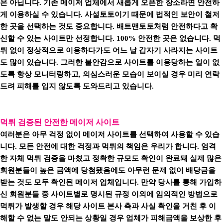
은 아닙니다. 기존 메이저 업체에서 새롭게 오픈한 장소라면 안전하
게 이용하실 수 있습니다. 사설토토이기 때문에 법적인 보안이 철저
한 곳을 선택하는 것도 중요합니다. 배트맨토토처럼 안전하다고 확
신할 수 있는 사이트만 선정합니다. 100% 안전한 곳은 없습니다. 먹
튀 없이 정상적으로 이용하다가도 어느 날 갑자기 사라지는 사이트
도 많이 있습니다. 그러한 불안감으로 사이트를 이용당하는 일이 없
도록 항상 모니터링하고, 의심스러운 모습이 보이실 경우 미리 연락
드려 피해를 입지 않도록 도와드리고 있습니다.
먹튀 검증된 안전한 메이저 사이트
여러분은 아무 걱정 없이 메이저 사이트를 선택하여 사용할 수 있습
니다. 모든 안전에 대한 걱정과 먹튀의 책임은 우리가 합니다. 엄격
한 자체 먹튀 검증을 마쳤고 정확한 규모도 확인이 완료돼 실제 많은
회원분들이 높은 금액에 당첨됐음에도 아무런 문제 없이 배당금을
받는 것도 모두 확인된 메이저 업체입니다. 만약 당사를 통해 가입하
신 회원분들 중 사이트별로 명시된 규정 이외에 임의적인 방법으로
먹튀가 발생할 경우 해당 사이트 본사 측과 사실 확인을 거친 후 이
해할 수 없는 말도 안되는 상황일 경우 업체가 피해금액을 보상한 후