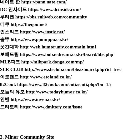
네이트 판
https://pann.nate.com/
DC 인사이드
https://www.dcinside.com/
루리웹
https://bbs.ruliweb.com/community
더쿠
https://theqoo.net/
인스티즈
https://www.instiz.net/
뽐뿌
https://www.ppomppu.co.kr/
웃긴대학
http://web.humoruniv.com/main.html
보배드림
https://www.bobaedream.co.kr/board/bbs.php
MLB파크
http://mlbpark.donga.com/mp/
SLR CLUB
http://www.slrclub.com/bbs/zboard.php?id=free
이토랜드
http://www.etoland.co.kr/
82Cook
https://www.82cook.com/entiz/enti.php?bn=15
오늘의 유모
http://www.todayhumor.co.kr/
인벤
https://www.inven.co.kr/
드리토리
https://www.dmitory.com/issue
3. Minor Community Site