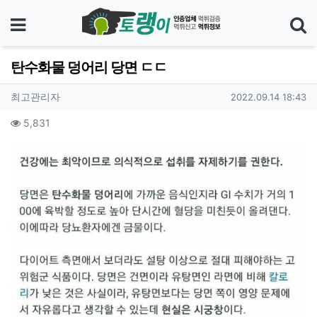
메뉴
탄수화물 덩어리 당면 ㄷㄷ
기
작성자 정보
작성
작성일
최고관리자
2022.09.14 18:43
컨텐츠 정보
조회
5,831
본문