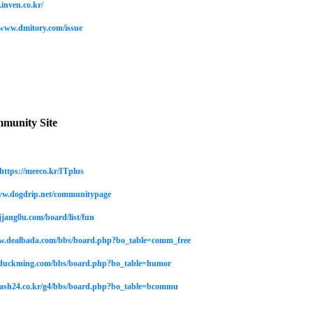
inven.co.kr/
/www.dmitory.com/issue
munity Site
https://meeco.kr/ITplus
ww.dogdrip.net/communitypage
jjang0u.com/board/list/fun
w.dealbada.com/bbs/board.php?bo_table=comm_free
//duckming.com/bbs/board.php?bo_table=humor
flash24.co.kr/g4/bbs/board.php?bo_table=bcommu