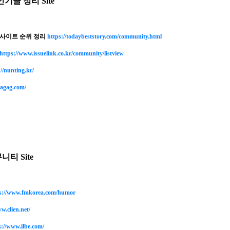
인기글 정리 Site
사이트 순위 정리
https://todaybeststory.com/community.html
https://www.issuelink.co.kr/community/listview
//nunting.kr/
aagag.com/
뮤니티 Site
s://www.fmkorea.com/humor
w.clien.net/
s://www.ilbe.com/