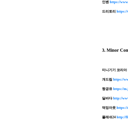
인벤
https://www.
드리토리
https:/
3. Minor Com
미니기기 코리아
개드립
https://w
짱공유
https://m.
딜바다
http://ww
덕밍아웃
https:
플래쉬24
http://