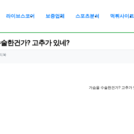
라이브스코어
보증업체
스포츠분석
먹튀사이트
술한건가? 고추가 있네?
정보
작성
리자
정보
조회
가슴을 수술한건가? 고추가 