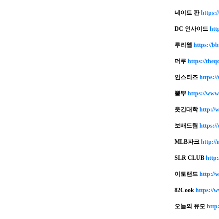
네이트 판
https:/
DC 인사이드
htt
루리웹
https://b
더쿠
https://theqo
인스티즈
https://
뽐뿌
https://www
웃긴대학
http://
보배드림
https:/
MLB파크
http:/
SLR CLUB
http:
이토랜드
http://
82Cook
https://
오늘의 유모
http