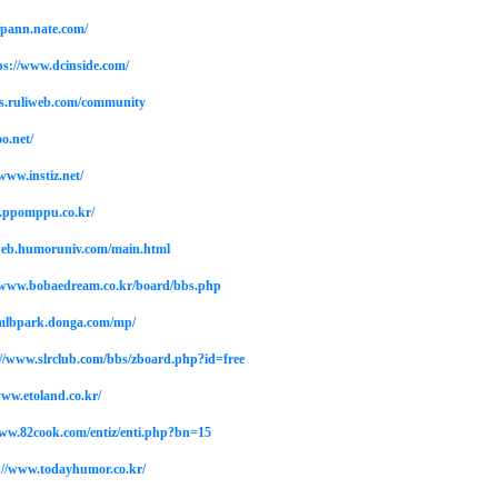
/pann.nate.com/
ps://www.dcinside.com/
bs.ruliweb.com/community
o.net/
www.instiz.net/
.ppomppu.co.kr/
web.humoruniv.com/main.html
/www.bobaedream.co.kr/board/bbs.php
/mlbpark.donga.com/mp/
//www.slrclub.com/bbs/zboard.php?id=free
www.etoland.co.kr/
www.82cook.com/entiz/enti.php?bn=15
://www.todayhumor.co.kr/