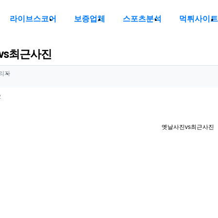
라이브스코어
보증업체
스포츠분석
먹튀사이트
vs최근사진
정보
작성
리자
정보
조회
2
옛날사진vs최근사진