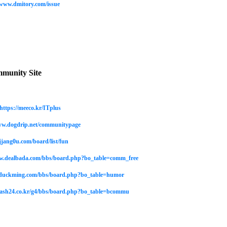
/www.dmitory.com/issue
munity Site
https://meeco.kr/ITplus
ww.dogdrip.net/communitypage
jjang0u.com/board/list/fun
w.dealbada.com/bbs/board.php?bo_table=comm_free
//duckming.com/bbs/board.php?bo_table=humor
flash24.co.kr/g4/bbs/board.php?bo_table=bcommu