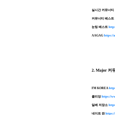
실시간 커뮤너티 
커뮤너티 베스트
눈팅 베스트
http:
AAGAG
https://
2. Major 커
FM KOREA
http
클리앙
https://ww
일베 저장소
http
네이트 판
https:/