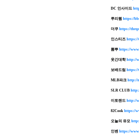
DC 인사이드
htt
루리웹
https://b
더쿠
https://theqo
인스티즈
https://
뽐뿌
https://www
웃긴대학
http://
보배드림
https:/
MLB파크
http:/
SLR CLUB
http:
이토랜드
http://
82Cook
https://
오늘의 유모
http
인벤
https://www.