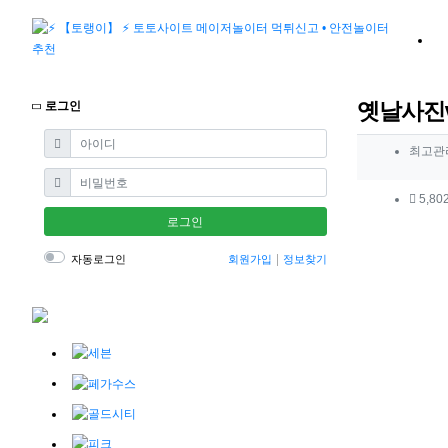
옛날사진
로그인
필수
아이디
작성자 
최고관
필수
비밀번호
컨텐츠 
5,80
로그인
본문
자동로그인
회원가입
정보찾기