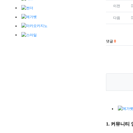
관련자료
이전
다음
댓글
0
1. 커뮤니티 