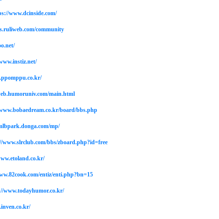
ps://www.dcinside.com/
bs.ruliweb.com/community
o.net/
www.instiz.net/
.ppomppu.co.kr/
web.humoruniv.com/main.html
/www.bobaedream.co.kr/board/bbs.php
/mlbpark.donga.com/mp/
//www.slrclub.com/bbs/zboard.php?id=free
www.etoland.co.kr/
www.82cook.com/entiz/enti.php?bn=15
://www.todayhumor.co.kr/
inven.co.kr/