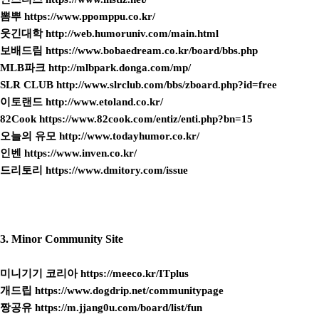
뽐뿌
https://www.ppomppu.co.kr/
웃긴대학
http://web.humoruniv.com/main.html
보배드림
https://www.bobaedream.co.kr/board/bbs.php
MLB파크
http://mlbpark.donga.com/mp/
SLR CLUB
http://www.slrclub.com/bbs/zboard.php?id=free
이토랜드
http://www.etoland.co.kr/
82Cook
https://www.82cook.com/entiz/enti.php?bn=15
오늘의 유모
http://www.todayhumor.co.kr/
인벤
https://www.inven.co.kr/
드리토리
https://www.dmitory.com/issue
3. Minor Community Site
미니기기 코리아
https://meeco.kr/ITplus
개드립
https://www.dogdrip.net/communitypage
짱공유
https://m.jjang0u.com/board/list/fun