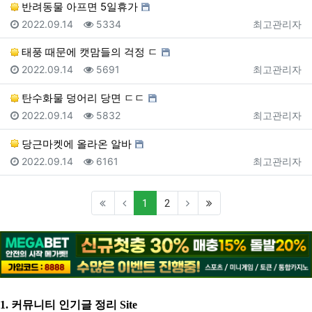
반려동물 아프면 5일휴가
등록일
조회
등록자
2022.09.14
5334
최고관리자
태풍 때문에 캣맘들의 걱정 ㄷ
등록일
조회
등록자
2022.09.14
5691
최고관리자
탄수화물 덩어리 당면 ㄷㄷ
등록일
조회
등록자
2022.09.14
5832
최고관리자
당근마켓에 올라온 알바
등록일
조회
등록자
2022.09.14
6161
최고관리자
(current)
(last)
1
2
1. 커뮤니티 인기글 정리 Site