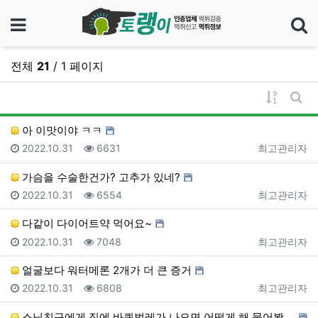
메뉴
전체
21
/ 1 페이지
기
게시물 
게시
아 이맛이야 ㅋㅋ
등록일
조회
등록자
2022.10.31
6631
최고관리자
가슴을 수술한건가? 고추가 있네?
등록일
조회
등록자
2022.10.31
6554
최고관리자
다같이 다이어트약 먹어요~
등록일
조회
등록자
2022.10.31
7048
최고관리자
얼굴보다 워터메론 2개가 더 큰 증거
등록일
조회
등록자
2022.10.31
6808
최고관리자
스님친구에게 집에 바퀴벌레가 나오면 어떻게 해 물어봤더…