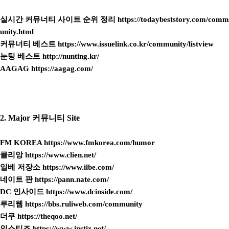
실시간 커뮤너티 사이트 순위 정리
https://todaybeststory.com/comm
unity.html
커뮤너티 베스트
https://www.issuelink.co.kr/community/listview
눈팅 베스트
http://nunting.kr/
AAGAG
https://aagag.com/
2. Major 커뮤니티 Site
FM KOREA
https://www.fmkorea.com/humor
클리앙
https://www.clien.net/
일베 저장소
https://www.ilbe.com/
네이트 판
https://pann.nate.com/
DC 인사이드
https://www.dcinside.com/
루리웹
https://bbs.ruliweb.com/community
더쿠
https://theqoo.net/
인스티즈
https://www.instiz.net/