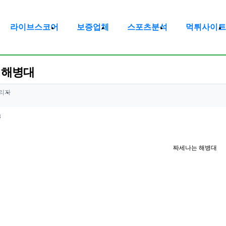
라이브스코어
보증업체
스포츠분석
먹튀사이트
 해병대
정보
작성
리자
정보
조회
3
짜세나는 해병대