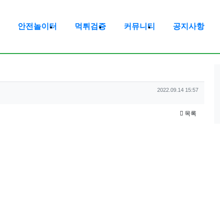
안전놀이터
먹튀검증
커뮤니티
공지사항
작성일
2022.09.14 15:57
목록