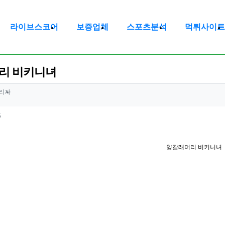
라이브스코어
보증업체
스포츠분석
먹튀사이트
리 비키니녀
정보
작성
리자
정보
조회
5
양갈래머리 비키니녀