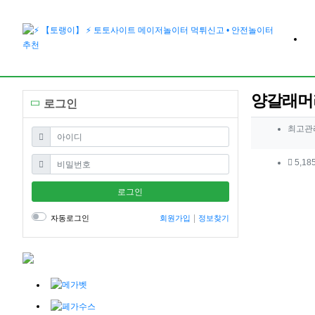
양갈래머
로그인
작성자 
최고관
필수
아이디
컨텐츠 
필수
비밀번호
5,18
본문
로그인
자동로그인
회원가입
정보찾기