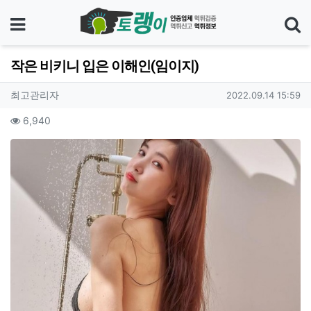
메뉴
작은 비키니 입은 이해인(임이지)
기
작성자 정보
작성
작성일
최고관리자
2022.09.14 15:59
컨텐츠 정보
조회
6,940
본문