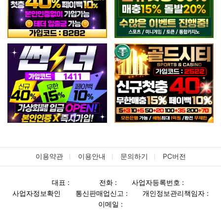
이용약관
이용안내
문의하기
PC버전
대표 :
전화 :
사업자등록번호 :
사업자정보확인
통신판매업신고 :
개인정보관리책임자 :
이메일 :