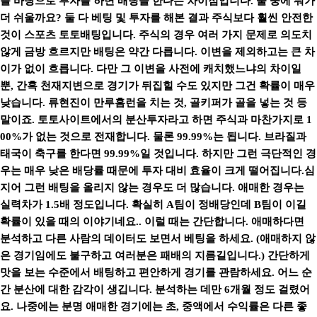
를 바탕으로 투자를 하면 배팅을 한다는 차이점입니다. 둘 중에 뭐가
더 쉬울까요? 둘 다 베팅 및 투자를 해본 결과 주식보다 훨씬 안전한
것이 스포츠 토토배팅입니다. 주식의 경우 여러 가지 문제로 의도치
않게 금방 흐르지만 배팅은 약간 다릅니다. 이변을 제외하고는 큰 차
이가 없이 흐릅니다. 다만 그 이변을 사전에 캐치했느냐의 차이일
뿐, 간혹 천재지변으로 경기가 뒤집힐 수도 있지만 그건 확률이 매우
낮습니다. 류현진이 만루홈런을 치는 것, 골키퍼가 골을 넣는 것 등
말이죠. 토토사이트에서의 분산투자라고 하면 주식과 마찬가지로 1
00%가 없는 것으로 전재합니다. 물론 99.99%는 됩니다. 브라질과
태국이 축구를 한다면 99.99%일 것입니다. 하지만 그런 극단적인 경
우는 매우 낮은 배당률 때문에 투자 대비 효율이 크게 떨어집니다.심
지어 그런 배팅을 올리지 않는 경우도 더 많습니다. 애매한 경우는
실력차가 1.5배 정도입니다. 확실히 A팀이 정배당인데 B팀이 이길
확률이 있을 때의 이야기네요.. 이럴 때는 간단합니다. 애매하다면
분석하고 다른 사람의 데이터도 보면서 베팅을 하세요. (애매하지 않
은 경기임에도 불구하고 여러분은 패배의 지름길입니다.) 간단하게
맛을 보는 수준에서 배팅하고 편안하게 경기를 관람하세요. 어느 순
간 분산에 대한 감각이 생깁니다. 분석하는 데만 6개월 정도 걸렸어
요. 나중에는 분명 애매한 경기에는 초, 중액에서 수익률은 다른 좋