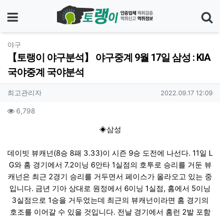
메뉴
분류
야구
기
【토랭이 야구분석】 야구중계 9월 17일 삼성 : KIA
국야중계 국야분석
작성자 정보
작성
작성일
최고관리자
2022.09.17 12:09
컨텐츠 정보
조회
6,798
본문
◈삼성
데이빗 뷰캐넌(8승 8패 3.33)이 시즌 9승 도전에 나선다. 11일 L
G와 홈 경기에서 7.2이닝 6안타 1실점의 호투로 승리를 거둔 뷰
캐넌은 최근 2경기 승리를 거두면서 페이스가 올라오고 있는 중
입니다. 금년 기아 상대로 원정에서 6이닝 1실점, 홈에서 5이닝
3실점으로 1승을 거두었는데 최근의 뷰캐넌이라면 홈 경기의
호조를 이어갈 수 있을 것입니다. 전날 경기에서 홈런 2발 포함