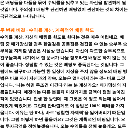
은 배당들을 다폴을 묶어 수익률을 맞추고 있는 자신을 발견하게 될
것입니다. 주의점!! 배팅후 관전하면 배팅없이 관전하는 것의 차이는
극단적으로 나타납니다.
두 번째 비결 - 수익률 계산, 계획적인 배팅 한도
수익률 계산, 자신의 배팅을 한도로 한다는 것은 매우 어렵네요. 배
팅 중 패가망신할 경우 한결같은 공통점은 걷잡을 수 없는 승부욕 승
부욕을 자제할 방법은 사실상 없습니다. 자신이 과도한 승부욕으로
친구들과의 내기에서 집 문서가 나올 정도라면 배팅은 하지 않는 것
이 좋습니다. 장담할 수 있는 것은 배팅도 중독된다는 것입니다. 그
럼에도 불구하고 가능한 한 일상에 지장을 주지 않을 정도의 배팅 방
법은 바로 자기 자신과의 약속, 오늘은 얼마까지라는 것~ 바로 그것
입니다. '나는 하면 무조건 이긴다'라는 분 계신가요? 패가망신의 지
름길입니다. 예전에는 다른 분들과 마찬가지로 금액이 점점 높아진
적이 있었습니다. 인생 한 방인데. 제 그릇은 이 정도 되는데 싶어서
재밌게 찍었어요. 그런데 안타깝게도 이 방법은 100% 패배를 가져
옵니다. 이유는 단 하나, 바로 '냉철한 자제력'을 잃어버리기 때문입
니다. 그럼 어떻게 하면 좋을까요? 그것은 계획적인 베팅입니다. 오
늘 투자금액을 정해놓겠습니다. 오늘 수익률을 정해 놓을게요. 모두