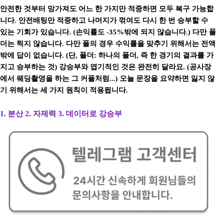
안전한 것부터 망가져도 어느 한 가지만 적중하면 모두 복구 가능합
니다. 안전배팅만 적중하고 나머지가 꺾여도 다시 한 번 승부할 수
있는 기회가 있습니다. (손익률도 -35%밖에 되지 않습니다.) 다만 폴
더는 찍지 않습니다. 다만 폴의 경우 수익률을 맞추기 위해서는 전액
밖에 답이 없습니다. (단, 폴더: 하나의 폴더, 즉 한 경기의 결과를 가
지고 승부하는 것) 강승부와 엽기적인 것은 완전히 달라요. (공사장
에서 웨딩촬영을 하는 그 커플처럼...) 오늘 문장을 요약하면 잃지 않
기 위해서는 세 가지 원칙이 적용됩니다.
1. 분산 2. 자제력 3. 데이터로 강승부