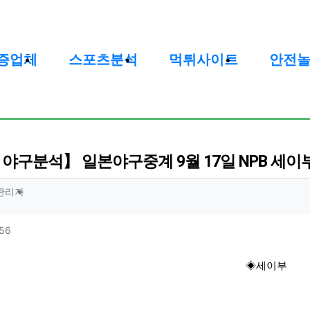
증업체
스포츠분석
먹튀사이트
안전
야구분석】 일본야구중계 9월 17일 NPB 세이부
 정보
작성
관리자
 정보
조회
56
◈세이부