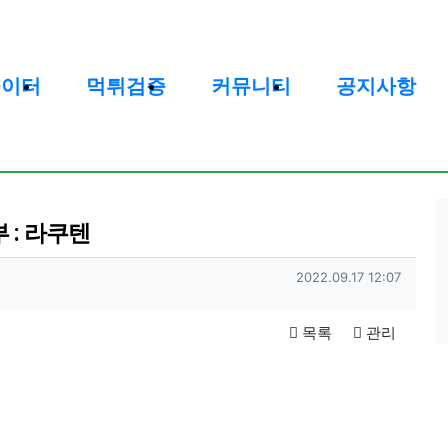
놀이터
먹튀검증
커뮤니티
공지사항
 : 라쿠텐
작성일
2022.09.17 12:07
목록
관리