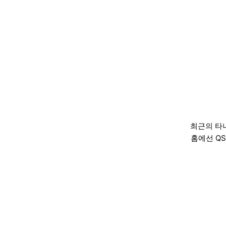
최근의 타
홈에선 Q