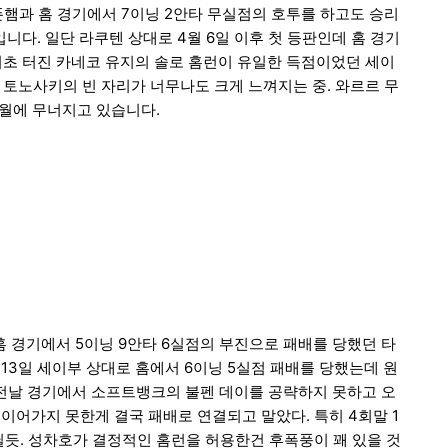
 닛폰햄과 홈 경기에서 7이닝 2안타 무실점의 호투를 하고도 승리
다. 일단 라쿠텐 상대로 4월 6일 이후 첫 등판인데 홈 경기
회초 터진 카네코 유지의 솔로 홈런이 유일한 득점이었던 세이
토노사키의 빈 자리가 너무나도 크게 느껴지는 중. 와르르 무
개월에 무너지고 있습니다.
와 홈 경기에서 5이닝 9안타 6실점의 부진으로 패배를 당했던 타
13일 세이부 상대로 홈에서 6이닝 5실점 패배를 당했는데 원
 전날 경기에서 소프트뱅크의 불펜 데이를 공략하지 못하고 오
이어가지 못한게 결국 패배로 연결되고 말았다. 특히 4회말 1
닐듯. 성차호가 결정적인 홈런을 허용한건 후폭풍이 꽤 있을 것