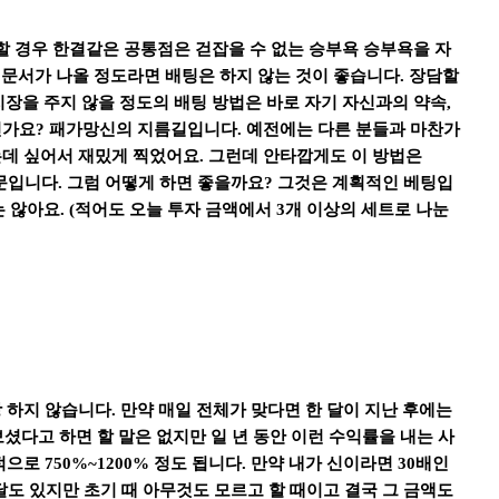
할 경우 한결같은 공통점은 걷잡을 수 없는 승부욕 승부욕을 자
문서가 나올 정도라면 배팅은 하지 않는 것이 좋습니다. 장담할
장을 주지 않을 정도의 배팅 방법은 바로 자기 자신과의 약속,
계신가요? 패가망신의 지름길입니다. 예전에는 다른 분들과 마찬가
되는데 싶어서 재밌게 찍었어요. 그런데 안타깝게도 이 방법은
때문입니다. 그럼 어떻게 하면 좋을까요? 그것은 계획적인 베팅입
 않아요. (적어도 오늘 투자 금액에서 3개 이상의 세트로 나눈
하지 않습니다. 만약 매일 전체가 맞다면 한 달이 지난 후에는
보셨다고 하면 할 말은 없지만 일 년 동안 이런 수익률을 내는 사
으로 750%~1200% 정도 됩니다. 만약 내가 신이라면 30배인
달도 있지만 초기 때 아무것도 모르고 할 때이고 결국 그 금액도