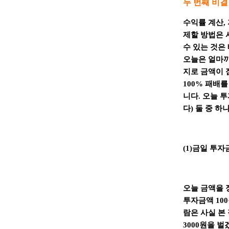
두 번째 비결
수익률 계산,
제할 방법은 
수 있는 것은
오늘은 얼마까
지로 금액이 
100% 패배
니다. 오늘 
다) 둘 중 
(1)금일 투자금
오늘 금액을 
투자금액 100
람은 사실 본 
3000원을 