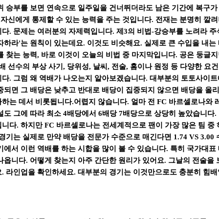
위 승부를 보면 연속으로 일주일을 건너뛰더라도 남은 기간에 복구가
로 자신에게 통제할 수 있는 능력을 주는 것입니다. 전재는 분명히 깔
다. 문제는 여러분의 자제력입니다. 제3의 비법-강승부를 노려라 주식
자하라'는 원칙이 있는데요. 이것도 비슷해요. 실제로 큰 수입을 내는 
를 찾는 능력, 바로 이것이 오늘의 비법 중 마지막입니다. 공은 둥글
선배 선수의 부상 사기, 당위성, 날씨, 전술, 홈이나 원정 등 다양한 
다. 그럼 왜 역배가 나오는지 알아보겠습니다. 대부분의 토토사이트
중되면 그 배당은 낮추고 반대로 배당이 집중되지 않으면 배당을 올리
하는 데서 비롯됩니다.어렵지 않습니다. 얼마 전 FC 바르셀로나와 
설도 그에 따라 최소 4배당에서 6배당 7배당으로 상당히 높았습니다.
다. 하지만 FC 바르셀로나는 전세계적으로 팬이 가장 많은 팀 중 하나
경기는 실제로 만약 배당을 전문가 수준으로 매긴다면 1.74 VS 3.
기에서 이런 역배를 하는 시합을 많이 볼 수 있습니다. 특히 국가대
나옵니다. 어떻게 찾는지 아주 간단한 원리가 있어요. 그날의 전술을 
. 라인업을 확인하세요. 대부분의 경기는 이것만으로도 충분히 힘배