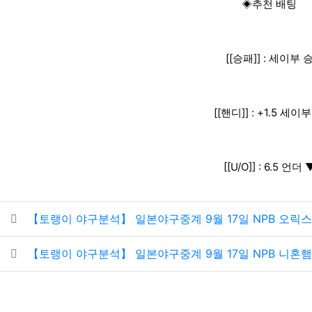
◈추천 배팅
[[승패]] : 세이부 
[[핸디]] : +1.5 세이
[[U/O]] : 6.5 언더 
료
【토랭이 야구분석】 일본야구중계 9월 17일 NPB 오릭스
【토랭이 야구분석】 일본야구중계 9월 17일 NPB 니혼햄