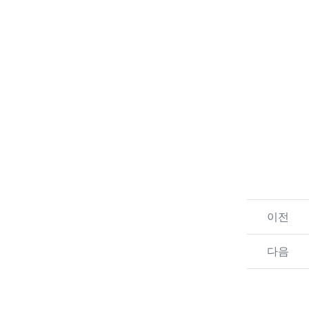
관련자
이전
다음