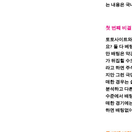
는 내용은 국
첫 번째 비결
토토사이트와 
요? 둘 다 
만 배팅은 약
가 뒤집힐 수
라고 하면 주식
지만 그런 극
매한 경우는 
분석하고 다른
수준에서 배팅
매한 경기에는
하면 배팅없이