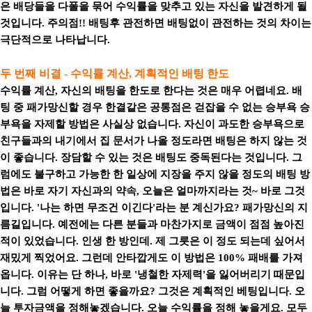
은 배당들을 다폴을 묶어 수익률을 맞추고 있는 자신을 발견하게 될
것입니다. 주의점!! 배팅후 관전하면 배팅없이 관전하는 것의 차이는
극단적으로 나타납니다.
두 번째 비결 - 수익률 계산, 계획적인 배팅 한도
수익률 계산, 자신의 배팅을 한도로 한다는 것은 매우 어렵네요. 배
팅 중 패가망신할 경우 한결같은 공통점은 걷잡을 수 없는 승부욕 승
부욕을 자제할 방법은 사실상 없습니다. 자신이 과도한 승부욕으로
친구들과의 내기에서 집 문서가 나올 정도라면 배팅은 하지 않는 것
이 좋습니다. 장담할 수 있는 것은 배팅도 중독된다는 것입니다. 그
럼에도 불구하고 가능한 한 일상에 지장을 주지 않을 정도의 배팅 방
법은 바로 자기 자신과의 약속, 오늘은 얼마까지라는 것~ 바로 그것
입니다. '나는 하면 무조건 이긴다'라는 분 계신가요? 패가망신의 지
름길입니다. 예전에는 다른 분들과 마찬가지로 금액이 점점 높아진
적이 있었습니다. 인생 한 방인데. 제 그릇은 이 정도 되는데 싶어서
재밌게 찍었어요. 그런데 안타깝게도 이 방법은 100% 패배를 가져
옵니다. 이유는 단 하나, 바로 '냉철한 자제력'을 잃어버리기 때문입
니다. 그럼 어떻게 하면 좋을까요? 그것은 계획적인 베팅입니다. 오
늘 투자금액을 정해놓겠습니다. 오늘 수익률을 정해 놓을게요. 모두