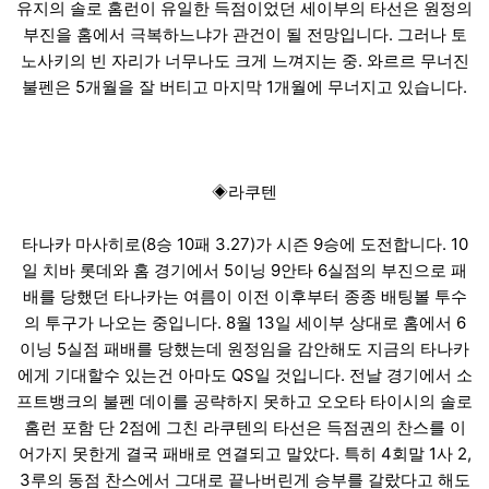
유지의 솔로 홈런이 유일한 득점이었던 세이부의 타선은 원정의
부진을 홈에서 극복하느냐가 관건이 될 전망입니다. 그러나 토
노사키의 빈 자리가 너무나도 크게 느껴지는 중. 와르르 무너진
불펜은 5개월을 잘 버티고 마지막 1개월에 무너지고 있습니다.
◈라쿠텐
타나카 마사히로(8승 10패 3.27)가 시즌 9승에 도전합니다. 10
일 치바 롯데와 홈 경기에서 5이닝 9안타 6실점의 부진으로 패
배를 당했던 타나카는 여름이 이전 이후부터 종종 배팅볼 투수
의 투구가 나오는 중입니다. 8월 13일 세이부 상대로 홈에서 6
이닝 5실점 패배를 당했는데 원정임을 감안해도 지금의 타나카
에게 기대할수 있는건 아마도 QS일 것입니다. 전날 경기에서 소
프트뱅크의 불펜 데이를 공략하지 못하고 오오타 타이시의 솔로
홈런 포함 단 2점에 그친 라쿠텐의 타선은 득점권의 찬스를 이
어가지 못한게 결국 패배로 연결되고 말았다. 특히 4회말 1사 2,
3루의 동점 찬스에서 그대로 끝나버린게 승부를 갈랐다고 해도