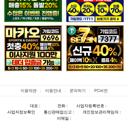
이용약관
이용안내
문의하기
PC버전
대표 :
전화 :
사업자등록번호 :
사업자정보확인
통신판매업신고 :
개인정보관리책임자 :
이메일 :