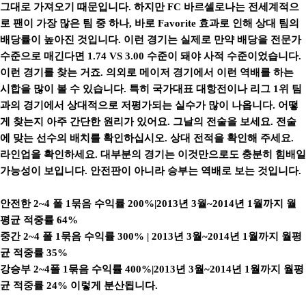
그대로 가져오기 때문입니다. 하지만 FC 바르셀로나는 전세계적으
로 팬이 가장 많은 팀 중 하나, 바로 Favorite 효과로 인해 상대 팀의
배당률이 높아진 것입니다. 이런 경기는 실제로 만약 배당을 전문가
수준으로 매긴다면 1.74 VS 3.00 수준이 돼야 사적 수준이었습니다.
이런 경기를 찾는 거죠. 의외로 메이저 경기에서 이런 역배를 하는
시합을 많이 볼 수 있습니다. 특히 국가대표 대항전이나 리그 1위 팀
과의 경기에서 상대적으로 저평가되는 실수가 많이 나옵니다. 어떻
게 찾는지 아주 간단한 원리가 있어요. 그날의 전술을 보세요. 전술
에 맞는 선수의 배치를 확인하십시오. 상대 전적을 확인해 주세요.
라인업을 확인하세요. 대부분의 경기는 이것만으로도 충분히 힘배일
가능성이 보입니다. 안전판이 아니라 승부는 역배로 보는 것입니다.
안전한 2~4 폴 1묶음 수익률 200%|2013년 3월~2014년 1월까지 월
평균 적중률 64%
중간 2~4 폴 1묶음 수익률 300% | 2013년 3월~2014년 1월까지 월평
균 적중률 35%
강승부 2~4폴 1묶음 수익률 400%|2013년 3월~2014년 1월까지 월평
균 적중률 24% 이렇게 분산됩니다.