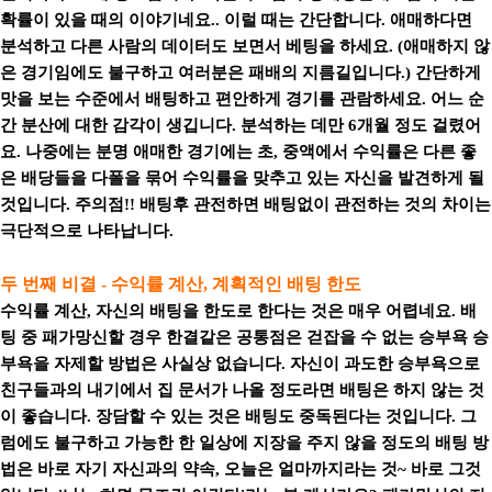
확률이 있을 때의 이야기네요.. 이럴 때는 간단합니다. 애매하다면
분석하고 다른 사람의 데이터도 보면서 베팅을 하세요. (애매하지 않
은 경기임에도 불구하고 여러분은 패배의 지름길입니다.) 간단하게
맛을 보는 수준에서 배팅하고 편안하게 경기를 관람하세요. 어느 순
간 분산에 대한 감각이 생깁니다. 분석하는 데만 6개월 정도 걸렸어
요. 나중에는 분명 애매한 경기에는 초, 중액에서 수익률은 다른 좋
은 배당들을 다폴을 묶어 수익률을 맞추고 있는 자신을 발견하게 될
것입니다. 주의점!! 배팅후 관전하면 배팅없이 관전하는 것의 차이는
극단적으로 나타납니다.
두 번째 비결 - 수익률 계산, 계획적인 배팅 한도
수익률 계산, 자신의 배팅을 한도로 한다는 것은 매우 어렵네요. 배
팅 중 패가망신할 경우 한결같은 공통점은 걷잡을 수 없는 승부욕 승
부욕을 자제할 방법은 사실상 없습니다. 자신이 과도한 승부욕으로
친구들과의 내기에서 집 문서가 나올 정도라면 배팅은 하지 않는 것
이 좋습니다. 장담할 수 있는 것은 배팅도 중독된다는 것입니다. 그
럼에도 불구하고 가능한 한 일상에 지장을 주지 않을 정도의 배팅 방
법은 바로 자기 자신과의 약속, 오늘은 얼마까지라는 것~ 바로 그것