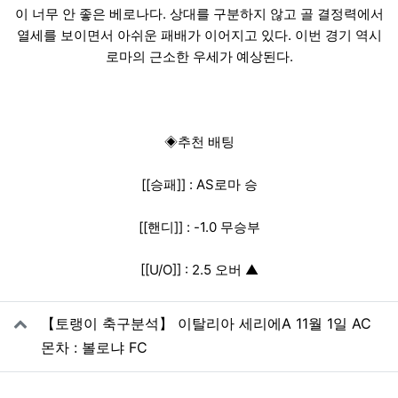
이 너무 안 좋은 베로나다. 상대를 구분하지 않고 골 결정력에서
열세를 보이면서 아쉬운 패배가 이어지고 있다. 이번 경기 역시
로마의 근소한 우세가 예상된다.
◈추천 배팅
[[승패]] : AS로마 승
[[핸디]] : -1.0 무승부
[[U/O]] : 2.5 오버 ▲
관련자료
【토랭이 축구분석】 이탈리아 세리에A 11월 1일 AC
몬차 : 볼로냐 FC