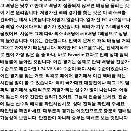
그 배당은 낮추고 반대로 배당이 집중되지 않으면 배당을 올리는 것
이 기본 원리입니다. 저평가된 역배 경기를 찾는 것은 이 리스크를
간파하는 데서 비롯됩니다.어렵지 않습니다. 얼마 전 FC 바르셀로나
와 레알 소시에다드의 경기가 있었습니다. 역배가 겨우 7.0배당까지
올랐어요. 사설도 그에 따라 최소 4배당에서 6배당 7배당으로 상당
히 높았습니다. 이유는 간단합니다. 인력이 문제로 해외 배당을 거의
그대로 가져오기 때문입니다. 하지만 FC 바르셀로나는 전세계적으
로 팬이 가장 많은 팀 중 하나, 바로 Favorite 효과로 인해 상대 팀의
배당률이 높아진 것입니다. 이런 경기는 실제로 만약 배당을 전문가
수준으로 매긴다면 1.74 VS 3.00 수준이 돼야 사적 수준이었습니다.
이런 경기를 찾는 거죠. 의외로 메이저 경기에서 이런 역배를 하는
시합을 많이 볼 수 있습니다. 특히 국가대표 대항전이나 리그 1위 팀
과의 경기에서 상대적으로 저평가되는 실수가 많이 나옵니다. 어떻
게 찾는지 아주 간단한 원리가 있어요. 그날의 전술을 보세요. 전술
에 맞는 선수의 배치를 확인하십시오. 상대 전적을 확인해 주세요.
라인업을 확인하세요. 대부분의 경기는 이것만으로도 충분히 힘배일
가능성이 보입니다. 안전판이 아니라 승부는 역배로 보는 것입니다.