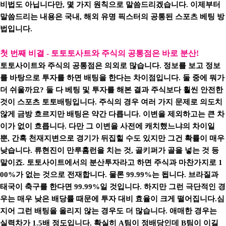
비법도 아닙니다만, 몇 가지 원칙으로 말씀드리겠습니다. 이제부터
말씀드리는 내용은 국내, 해외 유명 픽스터의 공통된 스포츠 베팅 방
법입니다.
첫 번째 비결 - 토토토사트와 주식의 공통점은 바로 분산!
토토사이트와 주식의 공통점은 의외로 많습니다. 정보를 보고 정보
를 바탕으로 투자를 하면 배팅을 한다는 차이점입니다. 둘 중에 뭐가
더 쉬울까요? 둘 다 베팅 및 투자를 해본 결과 주식보다 훨씬 안전한
것이 스포츠 토토배팅입니다. 주식의 경우 여러 가지 문제로 의도치
않게 금방 흐르지만 배팅은 약간 다릅니다. 이변을 제외하고는 큰 차
이가 없이 흐릅니다. 다만 그 이변을 사전에 캐치했느냐의 차이일
뿐, 간혹 천재지변으로 경기가 뒤집힐 수도 있지만 그건 확률이 매우
낮습니다. 류현진이 만루홈런을 치는 것, 골키퍼가 골을 넣는 것 등
말이죠. 토토사이트에서의 분산투자라고 하면 주식과 마찬가지로 1
00%가 없는 것으로 전재합니다. 물론 99.99%는 됩니다. 브라질과
태국이 축구를 한다면 99.99%일 것입니다. 하지만 그런 극단적인 경
우는 매우 낮은 배당률 때문에 투자 대비 효율이 크게 떨어집니다.심
지어 그런 배팅을 올리지 않는 경우도 더 많습니다. 애매한 경우는
실력차가 1.5배 정도입니다. 확실히 A팀이 정배당인데 B팀이 이길