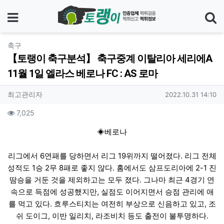
메뉴
분류
축구
기
【토랭이 축구분석】 축구중계 이탈리아 세리에A
11월 1일 엘라스 베로나 FC : AS 로마
작성자 정보
작성
작성일
최고관리자
2022.10.31 14:10
컨텐츠 정보
조회
7,025
본문
◈베로나
리그에서 6연패를 당하면서 리그 19위까지 떨어졌다. 리그 전체
성적도 1승 2무 8패로 좋지 않다. 홈에서도 삼프도리아에 2-1 진
땀승을 거둔 것을 제외하고는 모두 졌다. 그나마 최근 4경기 연
속으로 득점에 성공했지만, 실점도 이어지면서 승점 관리에 애
를 먹고 있다. 흐루스티치는 여전히 부상으로 신음하고 있고, 조
쉬 도이그, 이반 일리치, 라조비치 등도 출전이 불투명하다.