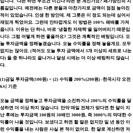
입니다. '나는 하면 무조건 이긴다'라는 분 계신가요? 패가망신의 지
름길입니다. 예전에는 다른 분들과 마찬가지로 금액이 점점 높아진
적이 있었습니다. 인생 한 방인데. 제 그릇은 이 정도 되는데 싶어서
재밌게 찍었어요. 그런데 안타깝게도 이 방법은 100% 패배를 가져
옵니다. 이유는 단 하나, 바로 '냉철한 자제력'을 잃어버리기 때문입
니다. 그럼 어떻게 하면 좋을까요? 그것은 계획적인 베팅입니다. 오
늘 투자금액을 정해놓겠습니다. 오늘 수익률을 정해 놓을게요. 모두
없지는 않아요. (적어도 오늘 투자 금액에서 3개 이상의 세트로 나눈
다) 둘 중 하나라도 끝나거나 달성 시에는 더 이상 배팅하지 않습니
다.
(1)금일 투자금액(100원) = (2) 수익률 200%(200원) -한국시각 오전
6시 기준
오늘 금액을 정해놓고 투자금액을 소진하거나 200%의 수익률을 달
성하면 더 이상 하지 않습니다. 만약 매일 전체가 맞다면 한 달이 지
난 후에는 투자금액 100원의 30배인 3000원, 즉 3000%의 막대한 수
익률이 나올 것입니다.
보셨다고 하면 할 말은 없지만 일 년 동안 이
런 수익률을 내는 사람은 사실 본 적이 없어요. 한 달로 계산하면 저