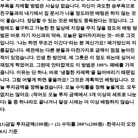
부욕을 자제할 방법은 사실상 없습니다. 자신이 과도한 승부욕으로
친구들과의 내기에서 집 문서가 나올 정도라면 배팅은 하지 않는 것
이 좋습니다. 장담할 수 있는 것은 배팅도 중독된다는 것입니다. 그
럼에도 불구하고 가능한 한 일상에 지장을 주지 않을 정도의 배팅 방
법은 바로 자기 자신과의 약속, 오늘은 얼마까지라는 것~ 바로 그것
입니다. '나는 하면 무조건 이긴다'라는 분 계신가요? 패가망신의 지
름길입니다. 예전에는 다른 분들과 마찬가지로 금액이 점점 높아진
적이 있었습니다. 인생 한 방인데. 제 그릇은 이 정도 되는데 싶어서
재밌게 찍었어요. 그런데 안타깝게도 이 방법은 100% 패배를 가져
옵니다. 이유는 단 하나, 바로 '냉철한 자제력'을 잃어버리기 때문입
니다. 그럼 어떻게 하면 좋을까요? 그것은 계획적인 베팅입니다. 오
늘 투자금액을 정해놓겠습니다. 오늘 수익률을 정해 놓을게요. 모두
없지는 않아요. (적어도 오늘 투자 금액에서 3개 이상의 세트로 나눈
다) 둘 중 하나라도 끝나거나 달성 시에는 더 이상 배팅하지 않습니
다.
(1)금일 투자금액(100원) = (2) 수익률 200%(200원) -한국시각 오전
6시 기준