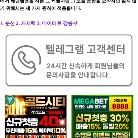
에서 웨딩촬영을 하는 그 커플처럼...) 오늘 문장을 요약하면 잃지 않
기 위해서는 세 가지 원칙이 적용됩니다.
1. 분산 2. 자제력 3. 데이터로 강승부