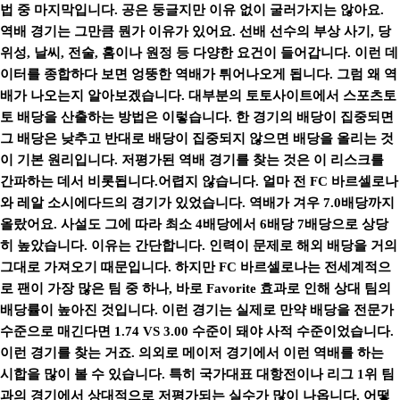
법 중 마지막입니다. 공은 둥글지만 이유 없이 굴러가지는 않아요.
역배 경기는 그만큼 뭔가 이유가 있어요. 선배 선수의 부상 사기, 당
위성, 날씨, 전술, 홈이나 원정 등 다양한 요건이 들어갑니다. 이런 데
이터를 종합하다 보면 엉뚱한 역배가 튀어나오게 됩니다. 그럼 왜 역
배가 나오는지 알아보겠습니다. 대부분의 토토사이트에서 스포츠토
토 배당을 산출하는 방법은 이렇습니다. 한 경기의 배당이 집중되면
그 배당은 낮추고 반대로 배당이 집중되지 않으면 배당을 올리는 것
이 기본 원리입니다. 저평가된 역배 경기를 찾는 것은 이 리스크를
간파하는 데서 비롯됩니다.어렵지 않습니다. 얼마 전 FC 바르셀로나
와 레알 소시에다드의 경기가 있었습니다. 역배가 겨우 7.0배당까지
올랐어요. 사설도 그에 따라 최소 4배당에서 6배당 7배당으로 상당
히 높았습니다. 이유는 간단합니다. 인력이 문제로 해외 배당을 거의
그대로 가져오기 때문입니다. 하지만 FC 바르셀로나는 전세계적으
로 팬이 가장 많은 팀 중 하나, 바로 Favorite 효과로 인해 상대 팀의
배당률이 높아진 것입니다. 이런 경기는 실제로 만약 배당을 전문가
수준으로 매긴다면 1.74 VS 3.00 수준이 돼야 사적 수준이었습니다.
이런 경기를 찾는 거죠. 의외로 메이저 경기에서 이런 역배를 하는
시합을 많이 볼 수 있습니다. 특히 국가대표 대항전이나 리그 1위 팀
과의 경기에서 상대적으로 저평가되는 실수가 많이 나옵니다. 어떻