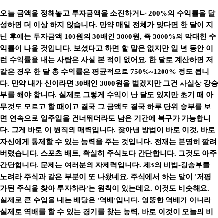
오늘 금액을 정해놓고 투자금액을 소진하거나 200%의 수익률을 달
성하면 더 이상 하지 않습니다. 만약 매일 전체가 맞다면 한 달이 지
난 후에는 투자금액 100원의 30배인 3000원, 즉 3000%의 막대한 수
익률이 나올 것입니다.
보셨다고 하면 할 말은 없지만 일 년 동안 이
런 수익률을 내는 사람은 사실 본 적이 없어요. 한 달로 계산하면 저
같은 경우 한 달 총 수익률은 평균적으로 750%~1200% 정도 됩니
다. 만약 내가 신이라면 30배인 3000원을 벌겠지만 그건 사실상 강승
부를 해야 합니다. 실제로 그렇게 수익이 난 달도 있지만 초기 때 아
무것도 모르고 할 때이고 결국 그 금액도 결국 하루 단위 승부를 보
면 연속으로 일주일을 건너뛰더라도 남은 기간에 복구가 가능합니
다.
그게 바로 이 원칙의 매력입니다. 찾아낸 방법이 바로 이것, 바로
자신에게 통제할 수 있는 능력을 주는 것입니다. 전재는 분명히 깔려
버렸습니다. 스포츠 배트, 확실히 주식보다 간단합니다. 그것도 아주
간단합니다. 문제는 여러분의 자제력입니다. 제3의 비법-강승부를
노려라 주식과 같은 부분이 또 나왔네요. 주식에서 하는 말이 '저평
가된 주식을 찾아 투자하라'는 원칙이 있는데요. 이것도 비슷해요.
실제로 큰 수입을 내는 배당은 '역배'입니다.
엉뚱한 역배가 아니라
실제로 역배를 할 수 있는 경기를 찾는 능력, 바로 이것이 오늘의 비