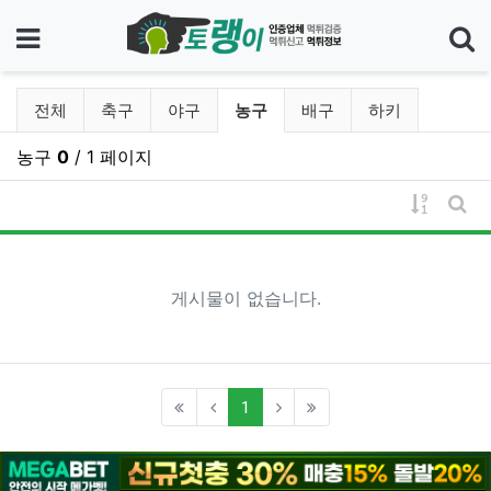
메뉴
스포츠분석 분류 목록
기
현재 분류
전체
축구
야구
농구
배구
하키
농구
0
/ 1 페이지
게시물 
게시
게시물이 없습니다.
(current)
1