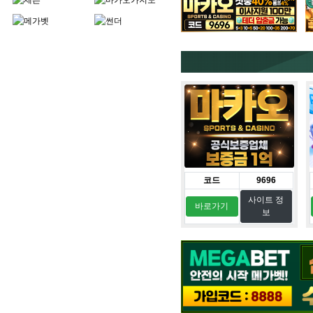
8282
코드
1711
코드
9696
사이트 정
사이트 정
사이트 정
바로가기
바로가기
보
보
보