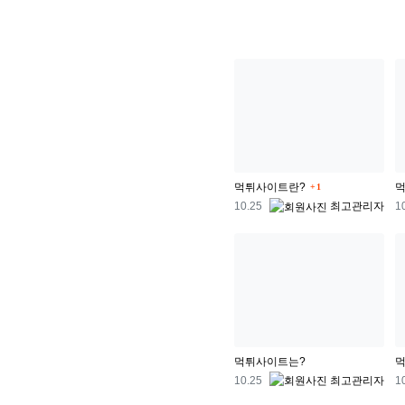
댓글
먹튀사이트란?
먹
1
등록일
등록자
10.25
최고관리자
1
먹튀사이트는?
등록일
등록자
10.25
최고관리자
1