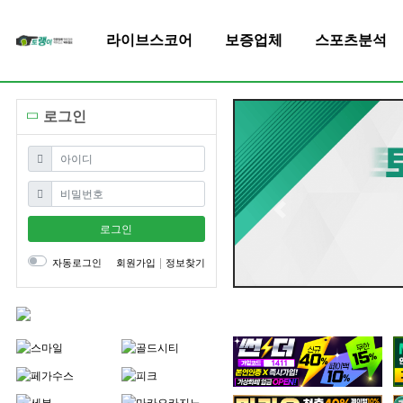
라이브스코어
보증업체
스포츠분석
로그인
필수
아이디
필수
비밀번호
Previous
로그인
자동로그인
회원가입
정보찾기