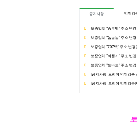
먹튀검
공지사항
보증업체 "승부벳" 주소 변
보증업체 "놈놈놈" 주소 변
보증업체 "707벳" 주소 변
보증업체 "비행기" 주소 변
보증업체 "토마토" 주소 변
[공지사항] 토랭이 먹튀검증
[공지사항] 토랭이 먹튀검증
토