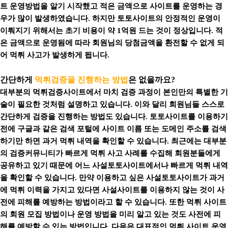
트 운영방법을 알기 시작했고 적은 금액으로 사이트를 운영하는 경
우가 많이 발생하였습니다. 하지만 토토사이트의 안정적인 운영이
이뤄지기 위해서는 초기 비용이 약 1억원 드는 것이 정상입니다. 적
은 금액으로 운영됨에 따라 회원님의 당첨금액을 환전할 수 없게 되
어 먹튀 사고가 발생하게 됩니다.
간단하게
먹튀검증을 진행하는 방법
은 없을까요?
대부분의 먹튀검증사이트에서 마치 검증 과정이 본인만의 특별한 기
술이 필요한 것처럼 설명하고 있습니다. 이와 달리 회원님들 스스로
간단하게 검증을 진행하는 방법도 있습니다. 토토사이트를 이용하기
전에 구글과 같은 검색 포털에 사이트 이름 또는 도메인 주소를 검색
하기만 하면 과거 먹튀 내역을 확인할 수 있습니다. 최근에는 대부분
의 검증커뮤니티가 빠르게 먹튀 사고 사례를 수집해 회원분들에게
공유하고 있기 때문에 어느 사설토토사이트에서나 빠르게 먹튀 내역
을 확인할 수 있습니다. 만약 이용하고 싶은 사설토토사이트가 과거
에 먹튀 이력을 가지고 있다면 사설사이트를 이용하지 않는 것이 사
전에 피해를 예방하는 방법이라고 할 수 있습니다. 또한 먹튀 사이트
의 회원 모집 방법이나 운영 방법을 미리 알고 있는 것도 사전에 피
해를 예방할 수 있는 방법입니다. 다음은 대표적인 먹튀 사이트 운영