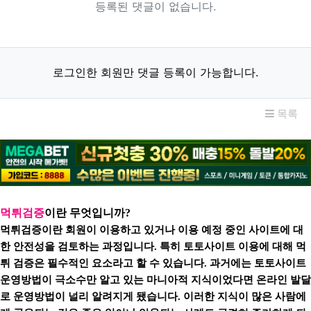
등록된 댓글이 없습니다.
로그인한 회원만 댓글 등록이 가능합니다.
목록
먹튀검증
이란 무엇입니까?
먹튀검증이란 회원이 이용하고 있거나 이용 예정 중인 사이트에 대
한 안전성을 검토하는 과정입니다. 특히 토토사이트 이용에 대해 먹
튀 검증은 필수적인 요소라고 할 수 있습니다. 과거에는 토토사이트
운영방법이 극소수만 알고 있는 마니아적 지식이었다면 온라인 발달
로 운영방법이 널리 알려지게 됐습니다. 이러한 지식이 많은 사람에