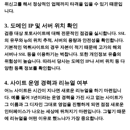
위신고를 해서 정상적인 업체까지 타격을 입을 수 있기 때문입
니다.
3. 도메인 IP 및 서버 위치 확인
검증 대상 토토사이트에 대해 전문적인 점검을 실시합니다. SSL
의 유무와 ip의 위치 추적, 서버의 용량과 안전성을 확인합니다.
기본적인 먹튀사이트의 경우 자본이 적기 때문에 고가의 해외
서버나 SSL 등을 이용하기는 벅찹니다. 또한 개인정보 유출의
위험성이 높습니다. 따라서 당사는 도메인 IP나 서버 위치 등 다
양한 등록 정보를 확인합니다.
4. 사이트 운영 경력과 리뉴얼 여부
어느 사이트든 시간이 지나면 새로운 리뉴얼을 하기 마련입니
다. 예를 들어 3년이라는 운영 경력을 가진 사고 없는 사이트가
그 이름과 그 디자인 그대로 영업을 진행하게 되면 점점 새로운
인터페이스가 나오는 세상에 뒤처지기 마련입니다. 그렇기 때문
에 리뉴얼을 어떤 이유로 했느냐가 가장 중요합니다.