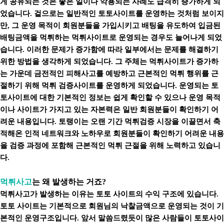
게 공유되는 것은 좋은 일이나 악용되는 사례도 급격히 증가하게 되
었습니다. 겉으로는 일반적인 토토사이트를 운영하는 것처럼 보이지
만, 그 운영 목적이 회원분들을 가입시키고 배팅을 유도하여 입금된
배팅금액을 먹튀하는 먹튀사이트로 운영되는 경우도 늘어나게 되었
습니다. 이러한 문제가 증가함에 따라 일부에서는 문제를 해결하기
위한 방법을 생각하게 되었습니다. 그 주체는 먹튀사이트가 증가하
는 가운데 금전적인 피해사고를 예방하고 근본적인 먹튀 행위를 근
절하기 위해 먹튀 검증사이트를 운영하게 되었습니다. 운영되는 토
토사이트에 대한 기본적인 정보는 쉽게 확인할 수 있으나 운영 목적
이나 사이트가 가지고 있는 자본력은 일반 회원분들이 확인하기 어
려운 내용입니다. 토랭이는 오랜 기간 먹튀검증 시장을 이끌면서 축
적해온 인적 네트워크와 노하우로 회원분들이 확인하기 어려운 내용
을 검증 과정에 포함해 근본적인 먹튀 근절을 위해 노력하고 있습니
다.
먹튀사고
는 왜 발생하는 거죠?
먹튀사고가 발생하는 이유는 토토 사이트의 수익 구조에 있습니다.
토토 사이트는 기본적으로 회원님의 낙찰금액으로 운영되는 것이 기
본적인 운영구조입니다. 앞서 말씀드렸듯이 많은 사람들이 토토사이