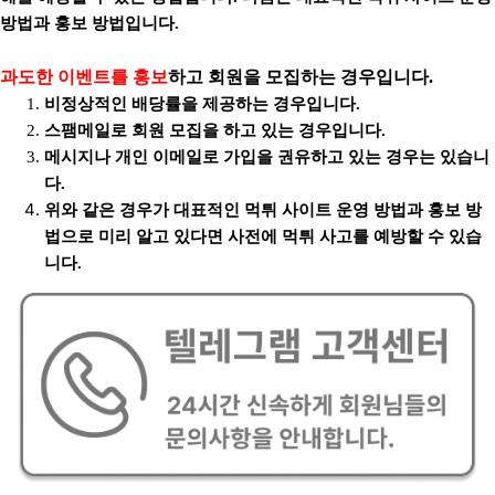
방법과 홍보 방법입니다.
과도한 이벤트를 홍보
하고 회원을 모집하는 경우입니다.
비정상적인 배당률을 제공하는 경우입니다.
스팸메일로 회원 모집을 하고 있는 경우입니다.
메시지나 개인 이메일로 가입을 권유하고 있는 경우는 있습니
다.
위와 같은 경우가 대표적인 먹튀 사이트 운영 방법과 홍보 방
법으로 미리 알고 있다면 사전에 먹튀 사고를 예방할 수 있습
니다.