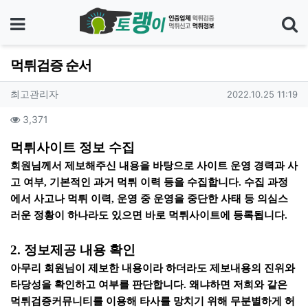
메뉴
먹튀검증 순서
기
작성자 정보
작성
작성일
최고관리자
2022.10.25 11:19
컨텐츠 정보
조회
3,371
본문
먹튀사이트 정보 수집
회원님께서 제보해주신 내용을 바탕으로 사이트 운영 경력과 사
고 여부, 기본적인 과거 먹튀 이력 등을 수집합니다. 수집 과정
에서 사고나 먹튀 이력, 운영 중 운영을 중단한 사태 등 의심스
러운 정황이 하나라도 있으면 바로 먹튀사이트에 등록됩니다.
2. 정보제공 내용 확인
아무리 회원님이 제보한 내용이라 하더라도 제보내용의 진위와
타당성을 확인하고 여부를 판단합니다. 왜냐하면 저희와 같은
먹튀검증커뮤니티를 이용해 타사를 망치기 위해 무분별하게 허