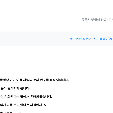
등록된 댓글이 없습니다
로그인한 회원만 댓글 등록이 가
?
동영상 이미지 등 사람의 눈의 안구를 정화시킵니다.
 몸이 좋아지게 됩니다.
눈이 정화된다는 말에서 유래되었습니다.
렇게 나를 보고 있다는 과정에서요.