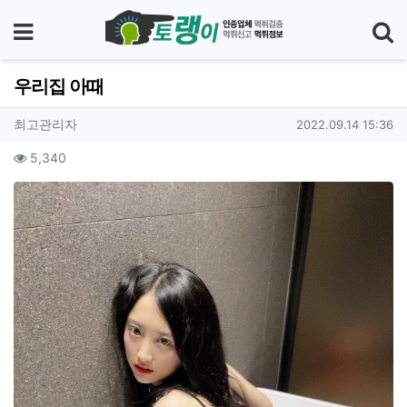
메뉴
우리집 아때
기
작성자 정보
작성
작성일
최고관리자
2022.09.14 15:36
컨텐츠 정보
조회
5,340
본문