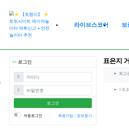
라이브스코어
보
표은지 
로그인
작성자
최고
필수
아이디
컨텐츠
필수
비밀번호
6,3
본문
로그인
자동로그인
회원가입
정보찾기