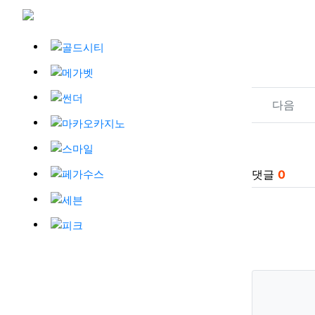
관련자
다음
댓글
0