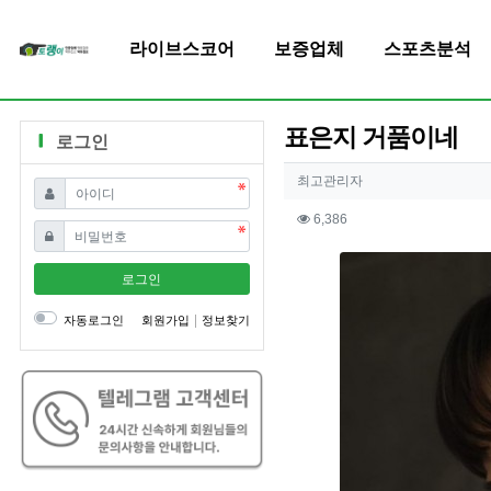
라이브스코어
보증업체
스포츠분석
표은지 거품이네
로그인
작성자 정보
작성
최고관리자
필수
아이디
컨텐츠 정보
조회
6,386
필수
비밀번호
본문
로그인
자동로그인
회원가입
정보찾기