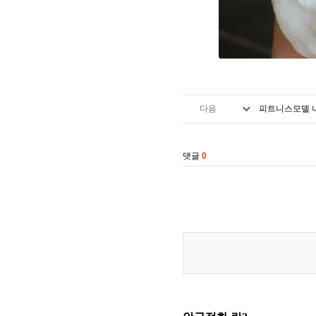
관련자료
다음
피트니스모델 
댓글
0