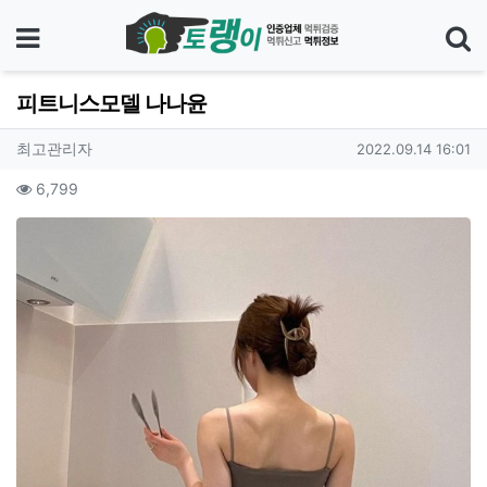
메뉴
피트니스모델 나나윤
기
작성자 정보
작성
작성일
최고관리자
2022.09.14 16:01
컨텐츠 정보
조회
6,799
본문