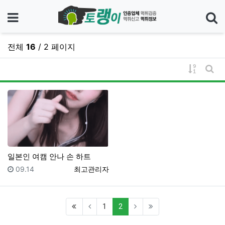
메뉴
전체
16
/ 2 페이지
기
게시물 
게시
일본인 여캠 안나 손 하트
등록일
등록자
09.14
최고관리자
(first)
(current)
1
2