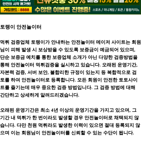
토랭이 안전놀이터
먹튀 검증업체 토랭이가 안내하는 안전놀이터 메이저 사이트는 회원
님이 피해 발생 시 보상받을 수 있도록 보증금이 예금되어 있으며,
단순 보증금 예치를 통한 보증업체 소개가 아닌 다양한 검증방법을
통해 안전놀이터 먹튀검증을 실시하고 있습니다. 오래된 운영기간,
자본력 검증, 서버 보안, 불합리한 규정이 있는지 등 복합적으로 검
토를 하여 안전놀이터로 등록합니다. 모든 회원이 안전한 토토사이
트를 즐기는데 매우 중요한 검증 방법입니다. 그 검증 방법에 대해
간단하고 상세하게 알려드리겠습니다.
오래된 운영기간은 최소 4년 이상의 운영기간을 가지고 있으며, 그
기간 내 먹튀가 한 번이라도 발생할 경우 안전놀이터로 채택되지 않
습니다. 다만 천원 먹튀라도 발생한 이력이 있으면 절대 등록되지 않
으며 이는 회원님이 안전놀이터를 신뢰할 수 있는 수단이 됩니다.