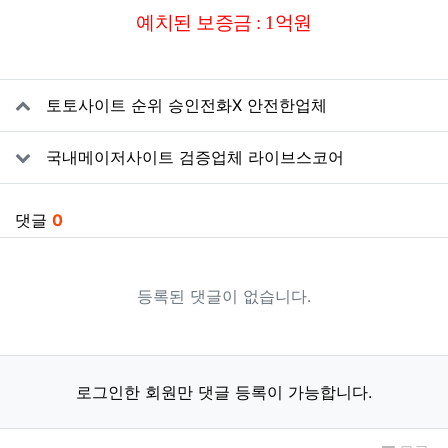
예치된 보증금 : 1억원
관련자료
토토사이트 순위 승인전화X 안전한업체
국내메이저사이트 검증업체 라이브스코어
댓글
0
등록된 댓글이 없습니다.
로그인한 회원만 댓글 등록이 가능합니다.