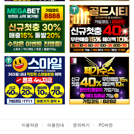
이용약관
이용안내
문의하기
PC버전