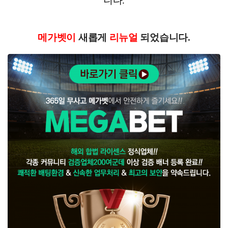
니다.
메가벳이
새롭게
리뉴얼
되었습니다.