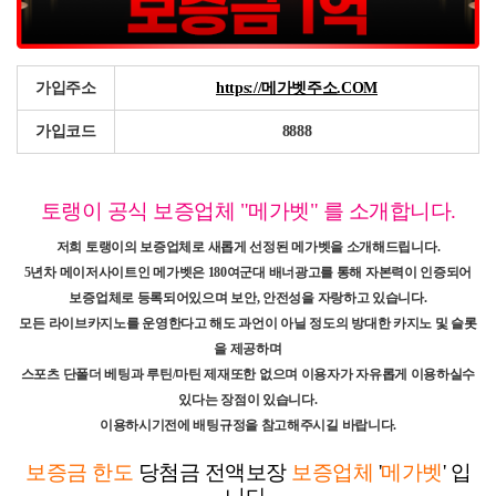
가입주소
https://메가벳주소.COM
가입코드
8888
토랭이 공식 보증업체 "메가벳" 를 소개합니다.
저희 토랭이의 보증업체로 새롭게 선정된 메가벳을 소개해드립니다.
5년차 메이저사이트인 메가벳은 180여군대 배너광고를 통해 자본력이 인증되어
보증업체로 등록되어있으며 보안, 안전성을 자랑하고 있습니다.
모든 라이브카지노를 운영한다고 해도 과언이 아닐 정도의 방대한 카지노 및 슬롯
을 제공하며
스포츠 단폴더 베팅과 루틴/마틴 제재또한 없으며 이용자가 자유롭게 이용하실수
있다는 장점이 있습니다.
이용하시기전에 배팅규정을 참고해주시길 바랍니다.
보증금 한도
당첨금 전액보장
보증업체
'
메가벳
' 입