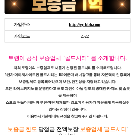
가입주소
http://gc-bbb.com
가입코드
2522
토랭이 공식 보증업체 "골드시티" 를 소개합니다.
저희 토랭이의 보증업체로 새롭게 선정된 골드시티를 소개해드립니다.
5년차 메이저사이트인 골드시티는 180여군대 배너광고를 통해 자본력이 인증되어
보증업체로 등록되어있으며 보안, 안전성을 자랑하고 있습니다.
모든 라이브카지노를 운영한다고 해도 과언이 아닐 정도의 방대한 카지노 및 슬롯
을 제공하며
스포츠 단폴더 베팅과 루틴/마틴 제재또한 없으며 이용자가 자유롭게 이용하실수
있다는 장점이 있습니다.
이용하시기전에 배팅규정을 참고해주시길 바랍니다.
보증금 한도
당첨금 전액보장
보증업체
'
골드시티
'