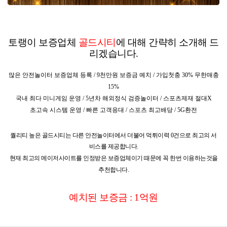
토랭이 보증업체
골드시티
에 대해 간략히 소개해 드
리겠습니다.
많은 안전놀이터 보증업체 등록 / 9천만원 보증금 예치 / 가입첫충 30% 무한매충
15%
국내 최다 미니게임 운영 / 5년차 해외정식 검증놀이터 / 스포츠제재 절대X
초고속 시스템 운영 / 빠른 고객응대 / 스포츠 최고배당 / 5G환전
퀄리티 높은 골드시티는 다른 안전놀이터에서 더불어 먹튀이력 0건으로 최고의 서
비스를 제공합니다.
현재 최고의 메이저사이트를 인정받은 보증업체이기 때문에 꼭 한번 이용하는것을
추천합니다.
예치된 보증금 : 1억원