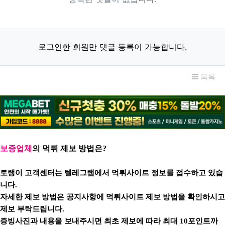
로그인한 회원만 댓글 등록이 가능합니다.
목록
보증업체
의 먹튀 제보 방법은?
토랭이 고객센터는 텔레그램에서 먹튀사이트 정보를 접수하고 있습
니다.
자세한 제보 방법은 공지사항에 먹튀사이트 제보 방법을 확인하시고
제보 부탁드립니다.
증빙사진과 내용을 보내주시면 최초 제보에 따라 최대 10포인트까