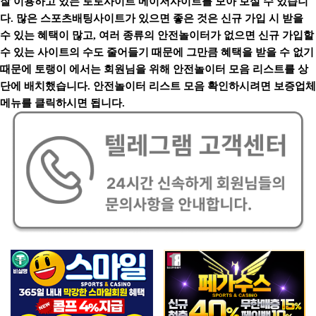
잘 이용하고 있는 토토사이트 메이저사이트를 모아 보실 수 있습니
다. 많은 스포츠배팅사이트가 있으면 좋은 것은 신규 가입 시 받을
수 있는 혜택이 많고, 여러 종류의 안전놀이터가 없으면 신규 가입할
수 있는 사이트의 수도 줄어들기 때문에 그만큼 혜택을 받을 수 없기
때문에 토랭이 에서는 회원님을 위해 안전놀이터 모음 리스트를 상
단에 배치했습니다. 안전놀이터 리스트 모음 확인하시려면 보증업체
메뉴를 클릭하시면 됩니다.