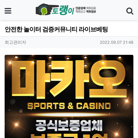
메뉴
안전한 놀이터 검증커뮤니티 라이브베팅
기
작성자 정보
작성
작성일
최고관리자
2022.09.07 21:48
컨텐츠 정보
본문