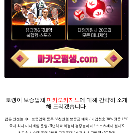
토랭이 보증업체
마카오카지노
에 대해 간략히 소개
해 드리겠습니다.
많은 안전놀이터 보증업체 등록 / 8천만원 보증금 예치 / 가입첫충 30% 첫충 15%
국내 최다 미니게임 운영 / 5년차 해외정식 검증놀이터 / 스포츠제재 절대X
초고속 시스템 운영 / 빠른 고객응대 / 스포츠 최고배당 / 5G환전