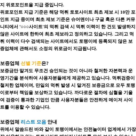
지 위로포인트을 지급 중입니다.
위로포인트 지급 기준은 해당 먹튀 토토사이트 최초 제보 시 10만 포
인트 지급 중이며 최초 제보 기준은 슈어맨이나 구글 혹은 다른 커뮤
니티에서 '○○○사이트'의 먹튀 검색 시 먹튀 이력이 한 건도 발생하지
않은 사이트에 한하여 최초 제보라고 정의하고 있습니다. 그리고 먹
튀 이력이 다수 검색되는 사이트에서도 토랭이에 등록되지 않은 보
증업체에 관해서도 소정의 위로금이 지급됩니다.
보증업체
선별 기준
은?
보증금만 맡겨도 무조건 승인되는 것이 아니라 철저한 자본력과 운
영기간을 분석하여 사용자분들에게 제공하고 있습니다. 먹튀검증이
철저한 업체이며, 만일의 먹튀 발생 시 맡겨진 보증금으로 모두 토랭
이로부터 책임을 보상하고 있습니다. 까다로운 절차에 심혈을 기울
여 검증이 통과한 기업인 만큼 사용자분들은 안전하게 메이저 사이
트를 이용할 수 있습니다.
보증업체
리스트 모음
안내
위에서 말씀드린 바와 같이 토랭이에서는 안전놀이터 업계에서 가장