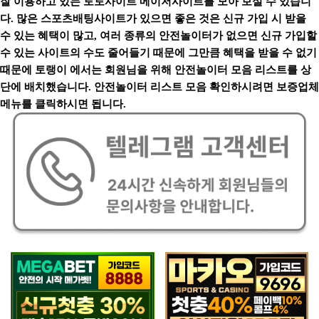
잘 이용하고 있는 토토사이트 메이저사이트를 모아 보실 수 있습니
다. 많은 스포츠배팅사이트가 있으면 좋은 것은 신규 가입 시 받을
수 있는 혜택이 많고, 여러 종류의 안전놀이터가 없으면 신규 가입할
수 있는 사이트의 수도 줄어들기 때문에 그만큼 혜택을 받을 수 없기
때문에 토랭이 에서는 회원님을 위해 안전놀이터 모음 리스트를 상
단에 배치했습니다. 안전놀이터 리스트 모음 확인하시려면 보증업체
메뉴를 클릭하시면 됩니다.