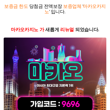
보증금 한도
당첨금 전액보장
보증업체
'
마카오카지
노
' 입니다.
마카오카지노 가
새롭게
리뉴얼
되었습니다.