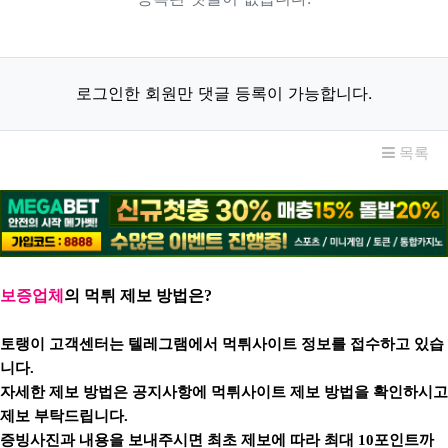
로그인한 회원만 댓글 등록이 가능합니다.
목록
보증업체
의 먹튀 제보 방법은?
토랭이 고객센터는 텔레그램에서 먹튀사이트 정보를 접수하고 있습
니다.
자세한 제보 방법은 공지사항에 먹튀사이트 제보 방법을 확인하시고
제보 부탁드립니다.
증빙사진과 내용을 보내주시면 최초 제보에 따라 최대 10포인트까