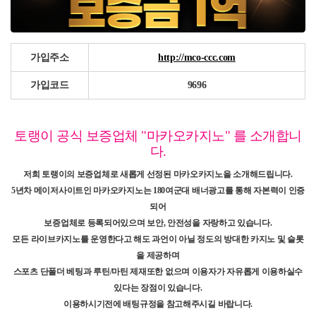
가입주소
http://mco-ccc.com
가입코드
9696
토랭이 공식 보증업체 "마카오카지노" 를 소개합니
다.
저희 토랭이의 보증업체로 새롭게 선정된 마카오카지노을 소개해드립니다.
5년차 메이저사이트인 마카오카지노는 180여군대 배너광고를 통해 자본력이 인증
되어
보증업체로 등록되어있으며 보안, 안전성을 자랑하고 있습니다.
모든 라이브카지노를 운영한다고 해도 과언이 아닐 정도의 방대한 카지노 및 슬롯
을 제공하며
스포츠 단폴더 베팅과 루틴/마틴 제재또한 없으며 이용자가 자유롭게 이용하실수
있다는 장점이 있습니다.
이용하시기전에 배팅규정을 참고해주시길 바랍니다.