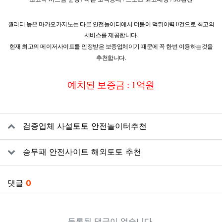
퀄리티 높은 마카오카지노는 다른 안전놀이터에서 더불어 먹튀이력 0건으로 최고의
서비스를 제공합니다.
현재 최고의 메이저사이트를 인정받은 보증업체이기 때문에 꼭 한번 이용하는것을
추천합니다.
예치된 보증금 : 1억원
관련자료
검증업체 사설토토 안전놀이터추천
승무패 안전사이트 해외토토 추천
댓글
0
등록된 댓글이 없습니다.