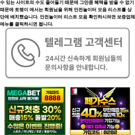
수 있는 사이트의 수도 줄어들기 때문에 그만큼 혜택을 받을 수 없기
때문에 토랭이 에서는 회원님을 위해 안전놀이터 모음 리스트를 상
단에 배치했습니다. 안전놀이터 리스트 모음 확인하시려면 보증업체
메뉴를 클릭하시면 됩니다.