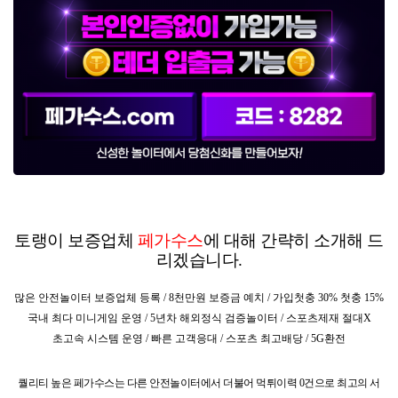
토랭이 보증업체
페가수스
에 대해 간략히 소개해 드
리겠습니다.
많은 안전놀이터 보증업체 등록 / 8천만원 보증금 예치 / 가입첫충 30% 첫충 15%
국내 최다 미니게임 운영 / 5년차 해외정식 검증놀이터 / 스포츠제재 절대X
초고속 시스템 운영 / 빠른 고객응대 / 스포츠 최고배당 / 5G환전
퀄리티 높은 페가수스는 다른 안전놀이터에서 더불어 먹튀이력 0건으로 최고의 서