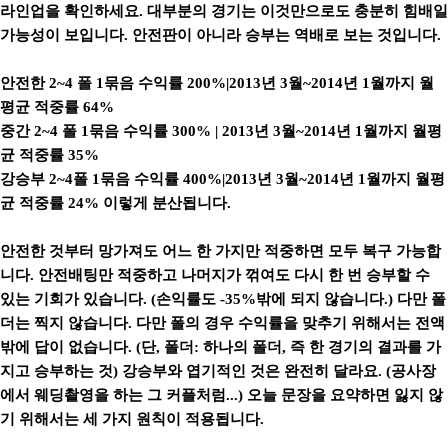
라인업을 확인하세요. 대부분의 경기는 이것만으로도 충분히 힘배일
가능성이 보입니다. 안전판이 아니라 승부는 역배로 보는 것입니다.
안전한 2~4 폴 1묶음 수익률 200%|2013년 3월~2014년 1월까지 월
평균 적중률 64%
중간 2~4 폴 1묶음 수익률 300% | 2013년 3월~2014년 1월까지 월평
균 적중률 35%
강승부 2~4폴 1묶음 수익률 400%|2013년 3월~2014년 1월까지 월평
균 적중률 24% 이렇게 분산됩니다.
안전한 것부터 망가져도 어느 한 가지만 적중하면 모두 복구 가능합
니다. 안전배팅만 적중하고 나머지가 꺾여도 다시 한 번 승부할 수
있는 기회가 있습니다. (손익률도 -35%밖에 되지 않습니다.) 다만 폴
더는 찍지 않습니다. 다만 폴의 경우 수익률을 맞추기 위해서는 전액
밖에 답이 없습니다. (단, 폴더: 하나의 폴더, 즉 한 경기의 결과를 가
지고 승부하는 것) 강승부와 엽기적인 것은 완전히 달라요. (공사장
에서 웨딩촬영을 하는 그 커플처럼...) 오늘 문장을 요약하면 잃지 않
기 위해서는 세 가지 원칙이 적용됩니다.