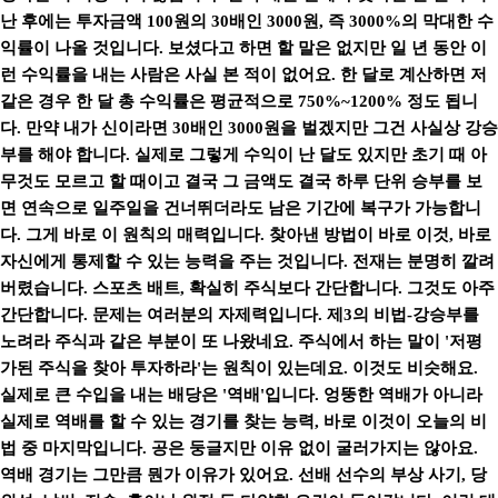
난 후에는 투자금액 100원의 30배인 3000원, 즉 3000%의 막대한 수
익률이 나올 것입니다.
보셨다고 하면 할 말은 없지만 일 년 동안 이
런 수익률을 내는 사람은 사실 본 적이 없어요. 한 달로 계산하면 저
같은 경우 한 달 총 수익률은 평균적으로 750%~1200% 정도 됩니
다. 만약 내가 신이라면 30배인 3000원을 벌겠지만 그건 사실상 강승
부를 해야 합니다. 실제로 그렇게 수익이 난 달도 있지만 초기 때 아
무것도 모르고 할 때이고 결국 그 금액도 결국 하루 단위 승부를 보
면 연속으로 일주일을 건너뛰더라도 남은 기간에 복구가 가능합니
다.
그게 바로 이 원칙의 매력입니다. 찾아낸 방법이 바로 이것, 바로
자신에게 통제할 수 있는 능력을 주는 것입니다. 전재는 분명히 깔려
버렸습니다. 스포츠 배트, 확실히 주식보다 간단합니다. 그것도 아주
간단합니다. 문제는 여러분의 자제력입니다. 제3의 비법-강승부를
노려라 주식과 같은 부분이 또 나왔네요. 주식에서 하는 말이 '저평
가된 주식을 찾아 투자하라'는 원칙이 있는데요. 이것도 비슷해요.
실제로 큰 수입을 내는 배당은 '역배'입니다.
엉뚱한 역배가 아니라
실제로 역배를 할 수 있는 경기를 찾는 능력, 바로 이것이 오늘의 비
법 중 마지막입니다. 공은 둥글지만 이유 없이 굴러가지는 않아요.
역배 경기는 그만큼 뭔가 이유가 있어요. 선배 선수의 부상 사기, 당