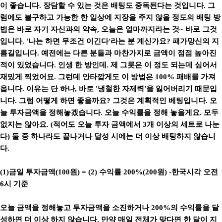
이 좋습니다. 장담할 수 있는 것은 배팅도 중독된다는 것입니다. 그
럼에도 불구하고 가능한 한 일상에 지장을 주지 않을 정도의 배팅 방
법은 바로 자기 자신과의 약속, 오늘은 얼마까지라는 것~ 바로 그것
입니다. '나는 하면 무조건 이긴다'라는 분 계신가요? 패가망신의 지
름길입니다. 예전에는 다른 분들과 마찬가지로 금액이 점점 높아진
적이 있었습니다. 인생 한 방인데. 제 그릇은 이 정도 되는데 싶어서
재밌게 찍었어요. 그런데 안타깝게도 이 방법은 100% 패배를 가져
옵니다. 이유는 단 하나, 바로 '냉철한 자제력'을 잃어버리기 때문입
니다. 그럼 어떻게 하면 좋을까요? 그것은 계획적인 베팅입니다. 오
늘 투자금액을 정해놓겠습니다. 오늘 수익률을 정해 놓을게요. 모두
없지는 않아요. (적어도 오늘 투자 금액에서 3개 이상의 세트로 나눈
다) 둘 중 하나라도 끝나거나 달성 시에는 더 이상 배팅하지 않습니
다.
(1)금일 투자금액(100원) = (2) 수익률 200%(200원) -한국시각 오전
6시 기준
오늘 금액을 정해놓고 투자금액을 소진하거나 200%의 수익률을 달
성하면 더 이상 하지 않습니다. 만약 매일 전체가 맞다면 한 달이 지