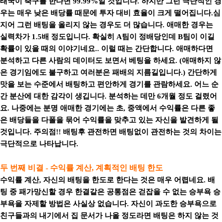
태국이 축구를 한다면 99.99%일 것입니다. 하지만 그런 극단적인 경
우는 매우 낮은 배당률 때문에 투자 대비 효율이 크게 떨어집니다.심
지어 그런 배팅을 올리지 않는 경우도 더 많습니다. 애매한 경우는
실력차가 1.5배 정도입니다. 확실히 A팀이 정배당인데 B팀이 이길
확률이 있을 때의 이야기네요.. 이럴 때는 간단합니다. 애매하다면
분석하고 다른 사람의 데이터도 보면서 베팅을 하세요. (애매하지 않
은 경기임에도 불구하고 여러분은 패배의 지름길입니다.) 간단하게
맛을 보는 수준에서 배팅하고 편안하게 경기를 관람하세요. 어느 순
간 분산에 대한 감각이 생깁니다. 분석하는 데만 6개월 정도 걸렸어
요. 나중에는 분명 애매한 경기에는 초, 중액에서 수익률은 다른 좋
은 배당들을 다폴을 묶어 수익률을 맞추고 있는 자신을 발견하게 될
것입니다. 주의점!! 배팅후 관전하면 배팅없이 관전하는 것의 차이는
극단적으로 나타납니다.
두 번째 비결 - 수익률 계산, 계획적인 배팅 한도
수익률 계산, 자신의 배팅을 한도로 한다는 것은 매우 어렵네요. 배
팅 중 패가망신할 경우 한결같은 공통점은 걷잡을 수 없는 승부욕 승
부욕을 자제할 방법은 사실상 없습니다. 자신이 과도한 승부욕으로
친구들과의 내기에서 집 문서가 나올 정도라면 배팅은 하지 않는 것