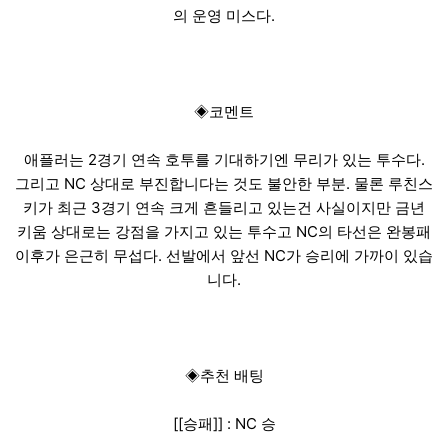
의 운영 미스다.
◈코멘트
애플러는 2경기 연속 호투를 기대하기엔 무리가 있는 투수다.
그리고 NC 상대로 부진합니다는 것도 불안한 부분. 물론 루친스
키가 최근 3경기 연속 크게 흔들리고 있는건 사실이지만 금년
키움 상대로는 강점을 가지고 있는 투수고 NC의 타선은 완봉패
이후가 은근히 무섭다. 선발에서 앞선 NC가 승리에 가까이 있습
니다.
◈추천 배팅
[[승패]] : NC 승