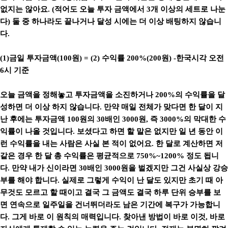
없지는 않아요. (적어도 오늘 투자 금액에서 3개 이상의 세트로 나눈
다) 둘 중 하나라도 끝나거나 달성 시에는 더 이상 배팅하지 않습니
다.
(1)금일 투자금액(100원) = (2) 수익률 200%(200원) -한국시각 오전
6시 기준
오늘 금액을 정해놓고 투자금액을 소진하거나 200%의 수익률을 달
성하면 더 이상 하지 않습니다. 만약 매일 전체가 맞다면 한 달이 지
난 후에는 투자금액 100원의 30배인 3000원, 즉 3000%의 막대한 수
익률이 나올 것입니다.
보셨다고 하면 할 말은 없지만 일 년 동안 이
런 수익률을 내는 사람은 사실 본 적이 없어요. 한 달로 계산하면 저
같은 경우 한 달 총 수익률은 평균적으로 750%~1200% 정도 됩니
다. 만약 내가 신이라면 30배인 3000원을 벌겠지만 그건 사실상 강승
부를 해야 합니다. 실제로 그렇게 수익이 난 달도 있지만 초기 때 아
무것도 모르고 할 때이고 결국 그 금액도 결국 하루 단위 승부를 보
면 연속으로 일주일을 건너뛰더라도 남은 기간에 복구가 가능합니
다.
그게 바로 이 원칙의 매력입니다. 찾아낸 방법이 바로 이것, 바로